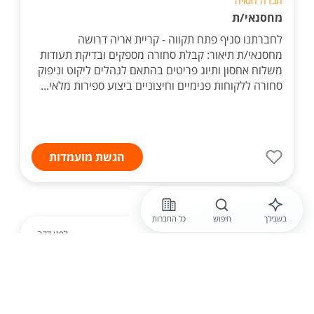
חברה חסויה
מחסנאי/ת
לחברתנו סניף פתח תקווה - קריית אריה דרושה
מחסנאי/ת תיאור: קבלת סחורה מספקים ובדיקת תעודות
משלוח אחסון ותיוג פריטים בהתאם לנהלים ליקוט וניפוק
סחורה ללקוחות פנימיים וחיצוניים ביצוע ספירות מלאי...
הגשת מועמדות
בשבילך
חיפוש
כל החברות
לפני דקה
חברה חסויה
משרה דינמית ונוחה בשעות! לחברה מובילה בתחום
הריהוט דרוש /ה עובד /ת מחסן |שכר 45 לשעה+
בונוסים גבוהים