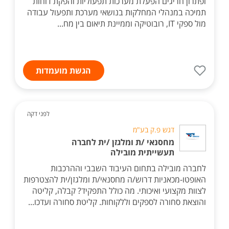
ופתרון חריגים הפעלת מערכות תפעוליות והפקת דוחות
תמיכה במנהלי המחלקות בנושאי מערכת ותפעול עבודה
מול ספקי IT, רובוטיקה וממיינת תיאום בין מח...
הגשת מועמדות
לפני דקה
דגש פ.ק בע"מ
מחסנאי /ת ומלגזן /ית לחברה
תעשייתית מובילה
לחברה מובילה בתחום העיבוד השבבי וההרכבות
האופטו-מכאניות דרוש/ה מחסנאי/ת ומלגזן/ית להצטרפות
לצוות מקצועי ואיכותי. מה כולל התפקיד? קבלה, קליטה
והוצאת סחורה לספקים וללקוחות. קליטת סחורה ועדכו...