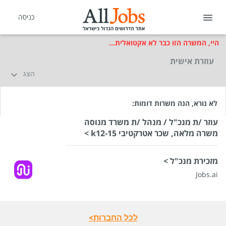
כניסה
היי, המשרה הזו כבר לא אקטואלית...
עוזרת אישית
הצג
לא נורא, הנה משרות דומות:
עוזר /ת מנכ"ל / מנהל /ת משרד מנוסה
משרה מלאה, שכר אטרקטיבי k12-15 >
מזכירת מנכ"ל >
שכר
המעסיק לא סיפר לנו
Jobs.ai
סוג משרה
משרה מלאה
מיקום
חיפה
לכל החברות>