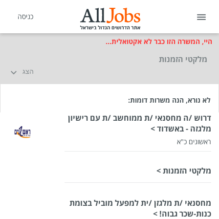
כניסה
היי, המשרה הזו כבר לא אקטואלית...
מלקטי הזמנות
הצג
לא נורא, הנה משרות דומות:
דרוש /ה מחסנאי /ת ממוחשב /ת עם רישיון
מלגזה - באשדוד >
ראשונים כ"א
מלקטי הזמנות >
שכר
המעסיק לא סיפר לנו
סוג משרה
עבודה זמנית,
עבודה לנוער,
משרה מלאה
מחסנאי /ת מלגזן /ית למפעל מוביל בצומת
מיקום
אשדוד
כנות-שכר גבוה! >