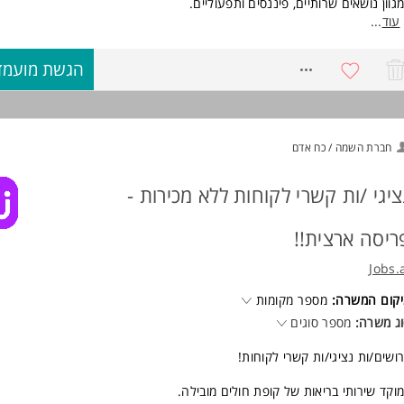
גוון נושאים שרותיים, פיננסים ותפעוליים.
וד משרות ומידע על בזק >
שרות למשרות מלאות/חלקיות/מתאים גם להורים/מתאים גם לסטודנטים/ות.
עוד
...
ישות:
8771458
הגשת מועמד
שר ביטוי ברמה גבוהה.
רינטציה שירותית.
ומת למידה גבוהה. המשרה מיועדת לנשים ולגברים כאחד.
וד משרות ומידע על תיגבור 1 >
חברת השמה / כח אדם
ציגי /ות קשרי לקוחות ללא מכירות -
ריסה ארצית!!
Jobs.
קום המשרה:
מספר מקומות
ג משרה:
מספר סוגים
ושים/ות נציגי/ות קשרי לקוחות!
וקד שירותי בריאות של קופת חולים מובילה.