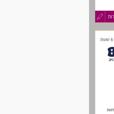
ות
עדכון
 החברה.
קורות
ת
החיים
לפני
שליחה
למות