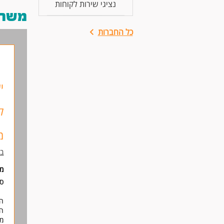
נציגי שירות לקוחות
משרות
כל החברות
י
ל
מהב
בז
מי
סו
הצ
הש
מו