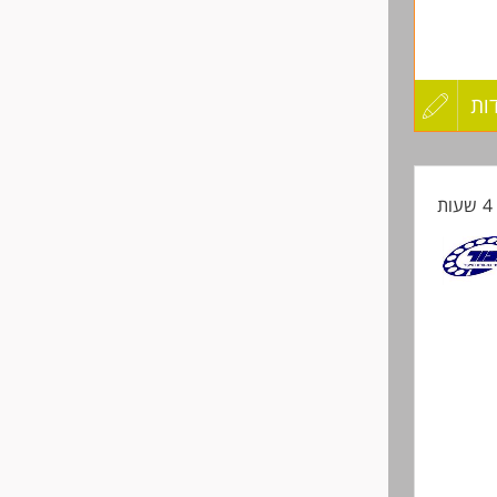
ות
עדכון
 החברה.
קורות
ת
החיים
לפני
שליחה