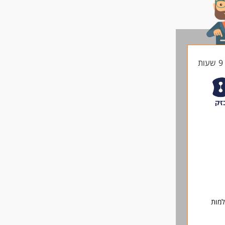
ת
למות