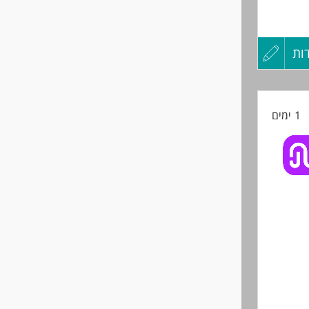
ות
עדכון
קורות
1 ימים
החיים
לפני
שליחה