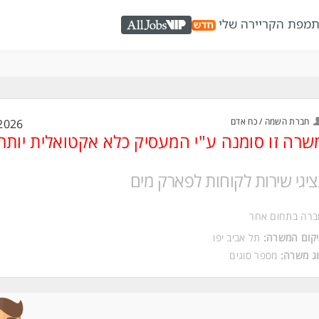
ת
מפת הקריירה שלי
AllJobs VIP
חברת השמה / כח אדם
2026
שרה זו סומנה ע"י המעסיק כלא אקטואלית יותר
ציגי שירות לקוחות לפארק מים
ברה בתחום אחר
קום המשרה:
תל אביב יפו
ג משרה:
מספר סוגים