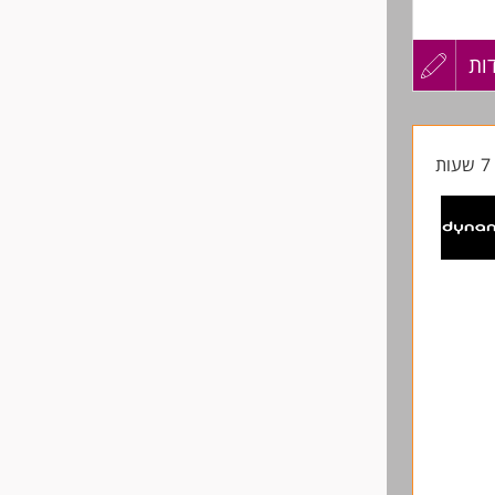
ות
עדכון
קורות
 מלא
ת
החיים
לפני
שליחה