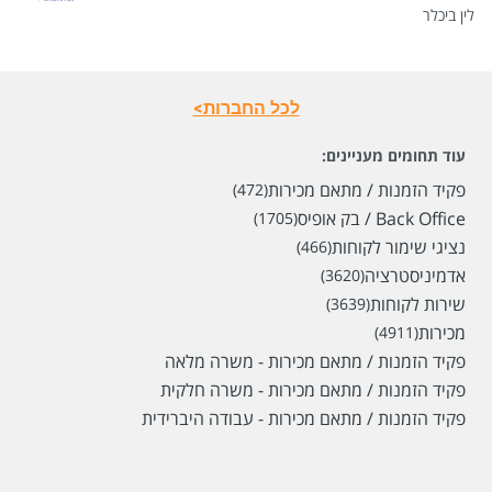
לין ביכלר
לכל החברות>
עוד תחומים מעניינים:
פקיד הזמנות / מתאם מכירות
(472)
שכר
המעסיק לא סיפר לנו
Back Office / בק אופיס
(1705)
סוג משרה
עבודה זמנית,
משרה מלאה
נציגי שימור לקוחות
(466)
מיקום
כפר סבא,
רעננה,
הוד השרון,
פתח תקווה,
ראש העין
אדמיניסטרציה
(3620)
שירות לקוחות
(3639)
מכירות
(4911)
לפני חודש
פקיד הזמנות / מתאם מכירות - משרה מלאה
פקיד הזמנות / מתאם מכירות - משרה חלקית
פקיד הזמנות / מתאם מכירות - עבודה היברידית