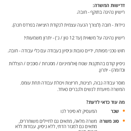
דרישות המשרה:
רישיון נהיגה בתוקף - חובה.
ניידות - חובה (לצורך הגעה עצמית לנקודת היציאה בפרדס חנה).
רישיון נהיגה על משאית (עד 12 טון / ג') - יתרון משמעותי!
חוש טכני מפותח, ידיים טובות וניסיון בעבודה עם כלי עבודה - חובה.
ניסיון קודם בהתקנות שטח (אלומיניום / מסגרות / סוככים / הצללות
וכדומה) - יתרון.
מוסר עבודה גבוה, רצינות, חריצות ויכולת עבודה תחת עומס.
המשרה מיועדת לנשים ולגברים כאחד.
מה עוד כדאי לדעת?
שכר
המעסיק לא סיפר לנו
סוג משרה
משרה מלאה,
מתאים גם לחיילים משוחררים,
מתאים גם למגזר הדתי,
ללא ניסיון,
עבודות ללא