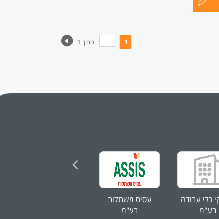
עדכון
קורות
1
מתוך 1
החיים
לפני
שליחה
ן.
שים
קי כלי עבודה
עסיס משתלות
מ.ד. מערכות
בע"מ
בע"מ
אלומינום בע...