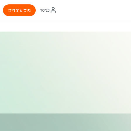
איקון
גיוס עובדים
כניסה
התחברות