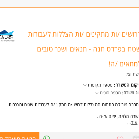
רושים /ות מתקינים /ות הצללות לעבודות
טח בפרדס חנה - תנאים ושכר טובים
מתאים /ה!
שת וצל
יקום המשרה:
מספר מקומות
ג משרה:
מספר סוגים
ברה מובילה בתחום ההצללות דרוש /ה מתקין /ה לעבודות שטח והרכבות.
רה מלאה, ימים א'-ה'.
ת פעילות: 08:00-17:00.
עוד
...
כונות לעבודה בשעות נוספות בהתאם לצורכי העבודה בשטח.
8658922