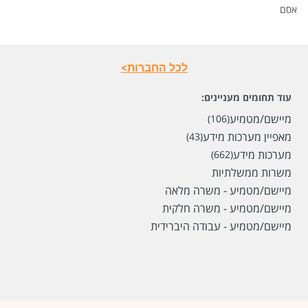
אסם
סוג משרה
מתאים גם לבני 50 פלוס,
מתאים גם למגזר החרדי,
מתאים גם למגזר הדתי,
עבודה ציבורית /
ממשלתית,
מתאים גם לאנשים עם מוגבלות,
משרה
מלאה
לכל החברות>
מיקום
שוהם,
פתח תקווה,
ראשון לציון,
נס ציונה,
רחובות
עוד תחומים מעניינים:
לפני 11 ימים
מיישם/מטמיע
(106)
מאפיין מערכות מידע
(43)
מערכות מידע
(662)
משרות ממשלתיות
מיישם/מטמיע - משרה מלאה
מיישם/מטמיע - משרה חלקית
מיישם/מטמיע - עבודה היברידית