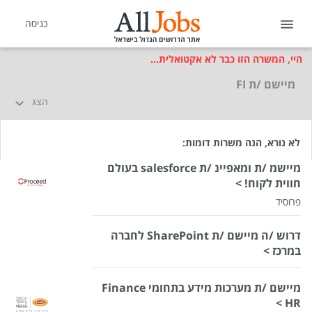
כניסה
היי, המשרה הזו כבר לא אקטואלית...
מיישם /ת FI
הצג
לא נורא, הנה משרות דומות:
מיישמ /ת ומאפיינ /ת salesforce בעולם
חווית לקוח! >
פרוסיד
דרוש /ה מיישם /ת SharePoint לחברה
במרכז >
מיישם /ת מערכות מידע בתחומי Finance
שכר
המעסיק לא סיפר לנו
HR >