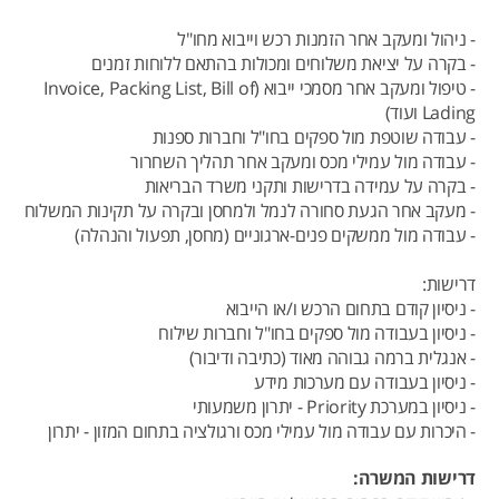
- ניהול ומעקב אחר הזמנות רכש וייבוא מחו"ל
- בקרה על יציאת משלוחים ומכולות בהתאם ללוחות זמנים
- טיפול ומעקב אחר מסמכי ייבוא (Invoice, Packing List, Bill of
Lading ועוד)
- עבודה שוטפת מול ספקים בחו"ל וחברות ספנות
- עבודה מול עמילי מכס ומעקב אחר תהליך השחרור
- בקרה על עמידה בדרישות ותקני משרד הבריאות
- מעקב אחר הגעת סחורה לנמל ולמחסן ובקרה על תקינות המשלוח
- עבודה מול ממשקים פנים-ארגוניים (מחסן, תפעול והנהלה)
דרישות:
- ניסיון קודם בתחום הרכש ו/או הייבוא
- ניסיון בעבודה מול ספקים בחו"ל וחברות שילוח
- אנגלית ברמה גבוהה מאוד (כתיבה ודיבור)
- ניסיון בעבודה עם מערכות מידע
- ניסיון במערכת Priority - יתרון משמעותי
- היכרות עם עבודה מול עמילי מכס ורגולציה בתחום המזון - יתרון
דרישות המשרה: