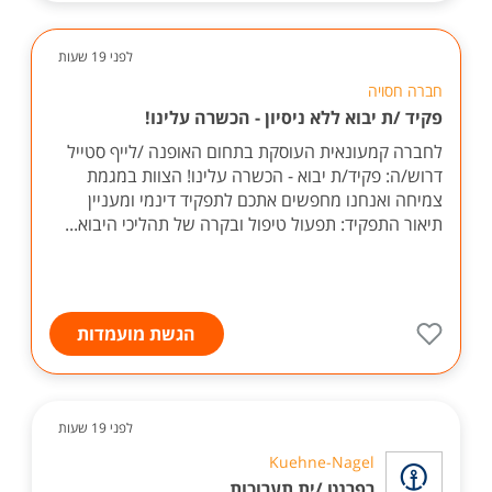
לפני 19 שעות
חברה חסויה
פקיד /ת יבוא ללא ניסיון - הכשרה עלינו!
לחברה קמעונאית העוסקת בתחום האופנה /לייף סטייל
דרוש/ה: פקיד/ת יבוא - הכשרה עלינו! הצוות במגמת
צמיחה ואנחנו מחפשים אתכם לתפקיד דינמי ומעניין
תיאור התפקיד: תפעול טיפול ובקרה של תהליכי היבוא...
הגשת מועמדות
לפני 19 שעות
Kuehne-Nagel
רפרנט /ית תערוכות