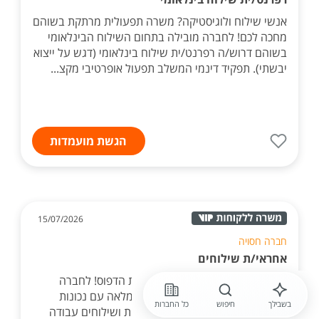
אנשי שילוח ולוגיסטיקה? משרה תפעולית מרתקת בשוהם
מחכה לכם! לחברה מובילה בתחום השילוח הבינלאומי
בשוהם דרוש/ה רפרנט/ית שילוח בינלאומי (דגש על ייצוא
יבשתי). תפקיד דינמי המשלב תפעול אופרטיבי מקצ...
הגשת מועמדות
15/07/2026
חברה חסויה
אחראי/ת שילוחים
דרוש/ה אחראי/ת שילוחים למחלקת הדפוס! לחברה
דרוש/ה אחראי/ת שילוחים. משרה מלאה עם נכונות
בשבילך
חיפוש
כל החברות
לשעות מרובות תיאום וניהול אספקות ושילוחים עבודה