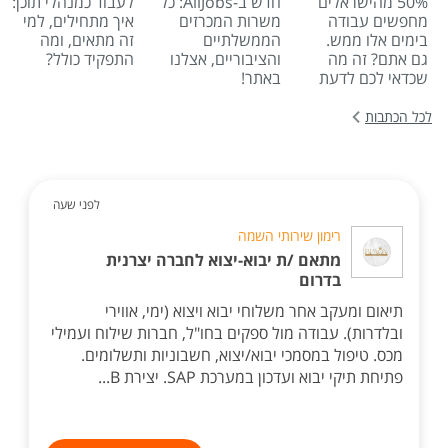
50% מהישראלים
חדש ב-AllJobs: כל
לעבוד כמנהלי תוכן:
מחפשים עבודה
משרות המכרזים
איך מתחילים, למי
בימים אלו ממש.
הממשלתיים
זה מתאים, ומה
גם אתם? זה מה
והציבוריים, אצלנו
התפקיד כולל?
שכדאי לכם לדעת
באתר!
לכל הכתבות
לפני שעה
רימון שירותי השמה
מתאם /ת יבוא-יצוא לחברה יצרנית
בדרום
תיאום ומעקב אחר משלוחי יבוא ויצוא (ימי, אווירי
ובלדרות). עבודה מול ספקים בחו"ל, חברות שילוח ועמילי
מכס. טיפול במסמכי יבוא/יצוא, חשבוניות ותשלומים.
פתיחת תיקי יבוא ועדכון במערכת SAP. יצירת B...