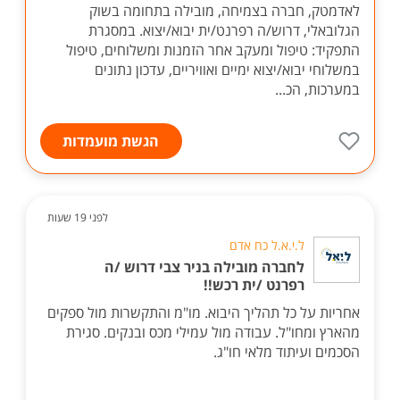
לאדמטק, חברה בצמיחה, מובילה בתחומה בשוק
הגלובאלי, דרוש/ה רפרנט/ית יבוא/יצוא. במסגרת
התפקיד: טיפול ומעקב אחר הזמנות ומשלוחים, טיפול
במשלוחי יבוא/יצוא ימיים ואוויריים, עדכון נתונים
במערכות, הכ...
הגשת מועמדות
לפני 19 שעות
ל.י.א.ל כח אדם
לחברה מובילה בניר צבי דרוש /ה
רפרנט /ית רכש!!
אחריות על כל תהליך היבוא. מו"מ והתקשרות מול ספקים
מהארץ ומחו"ל. עבודה מול עמילי מכס ובנקים. סגירת
הסכמים ועיתוד מלאי חו"ג.