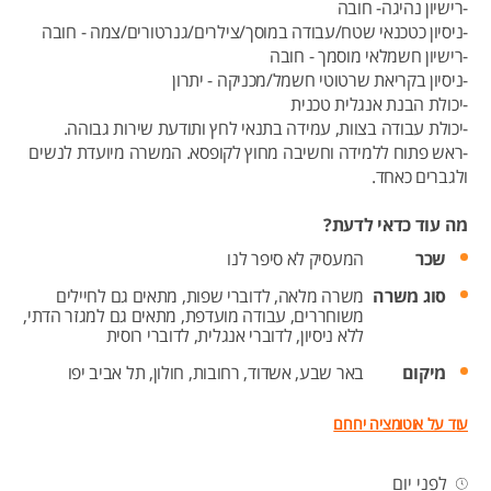
-רישיון נהיגה- חובה
-ניסיון כטכנאי שטח/עבודה במוסך/צילרים/גנרטורים/צמה - חובה
-רישיון חשמלאי מוסמך - חובה
-ניסיון בקריאת שרטוטי חשמל/מכניקה - יתרון
-יכולת הבנת אנגלית טכנית
-יכולת עבודה בצוות, עמידה בתנאי לחץ ותודעת שירות גבוהה.
-ראש פתוח ללמידה וחשיבה מחוץ לקופסא. המשרה מיועדת לנשים
ולגברים כאחד.
מה עוד כדאי לדעת?
שכר
המעסיק לא סיפר לנו
סוג משרה
משרה מלאה,
לדוברי שפות,
מתאים גם לחיילים
משוחררים,
עבודה מועדפת,
מתאים גם למגזר הדתי,
ללא ניסיון,
לדוברי אנגלית,
לדוברי רוסית
מיקום
באר שבע,
אשדוד,
רחובות,
חולון,
תל אביב יפו
עוד על אוטומציה ירוחם
לפני יום