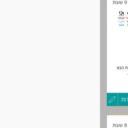
ת
החיים
לפני
שליחה
ת הבא
ות
עדכון
קורות
ת
החיים