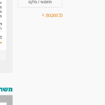
מחסנאי / מלקט
יו
מנ
מל
כל החברות
מ
דר
המ
לע
משרות