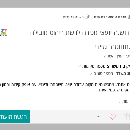
ולת ניהול משא ומתן
 5 וחצי ימי עבודה בשבוע - 9 שעות עבודה ביום
מרת שישי/מוצש - חובה אחת מהן בשבוע
חברת השמה / כח אדם
משרה בלעדית
רוש.ה יועצי מכירה לרשת ריהוט מובילה
תחומה- מיידי
שורים נדרשים:
כל יעוץ והשמה
ולת עבודה בסביבה מרובת משימות ובתנאי עומס
קום המשרה:
מספר מקומות
ג משרה:
מספר סוגים
ריות אישית גבוהה ויוזמה
 אתם/ן מחפשים/ות מקום עבודה יציב, משפחתי ודינמי, עם אופק קידום והמון סט
רטיביות ויכולת קבלת החלטות
קום שלכם/ן איתנו.
דעת שירות גבוהה
 אנחנו מציעים?
עוד
...
שורת בין-אישית
מישות מנצחת: אפשרות למשרה מלאה או משרת סטודנט/ית (מעולה לשילוב ע
8742608
הגשת מועמד
מודים!).
ולת עבודה עצמאית ובצוות המשרה מיועדת לנשים ולגברים כאחד.
כר מפנק במיוחד: בסיס גבוה + בונוסים מתגמלים על הצלחות ומכירות!
נאים מעולים למתאימים/ות: סביבת עבודה נעימה, הכשרה מקצועית ותנאים סו