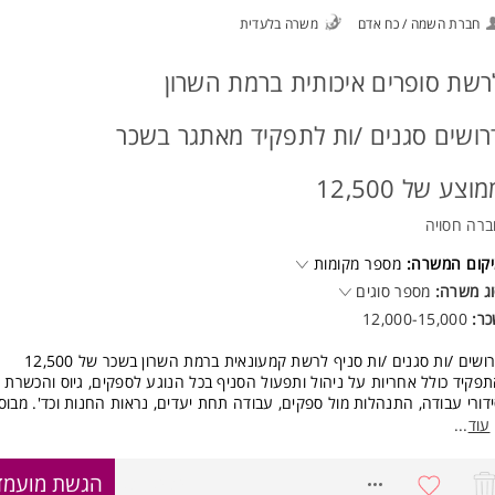
חברת השמה / כח אדם
משרה בלעדית
רשת סופרים איכותית ברמת השרון
רושים סגנים /ות לתפקיד מאתגר בשכר
וצע של 12,500
רה חסויה
קום המשרה:
מספר מקומות
ג משרה:
מספר סוגים
כר:
12,000-15,000
ושים /ות סגנים /ות סניף לרשת קמעונאית ברמת השרון בשכר של 12,500
פקיד כולל אחריות על ניהול ותפעול הסניף בכל הנוגע לספקים, גיוס והכשרת ע
 לשעה ושעות נוספות ממוצע שכר כולל שעות נוספות 12500
עוד
...
חות עובד
וחות מסובסדות
8318434
הגשת מועמד
אי רווחה מעולים