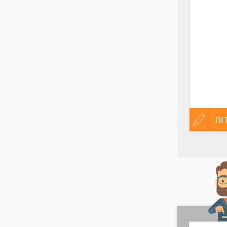
ות
עדכון
קורות
החיים
לפני
שליחה