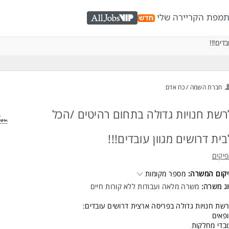
ת
מפת הקריירה שלי
AllJobs VIP
דים!!!
חברת השמה / כח אדם
רשת חנויות גדולה בתחום רהיטים /הכל
בית דרושים מגוון עובדים!!!
יקים
קום המשרה:
מספר מקומות
ג משרה:
משרה מלאה
ו
עבודות ללא קורות חיים
שת חנויות גדולה בפריסה ארצית דרושים עובדים:
פאים
בדי מחלקות