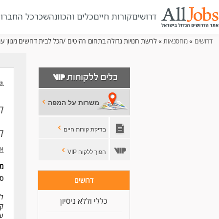
דרושים
קורות חיים
כלים והכוונה
שכר
כל החברו
דרושים
»
מחסנאות
» לרשת חנויות גדולה בתחום רהיטים /הכל לבית דרושים מגוון עוב
משרות על המפה
ל
ל
בדיקת קורות חיים
אפ
הפוך ללקוח VIP
מי
סו
דרושים
לר
כללי וללא ניסיון
קו
עו