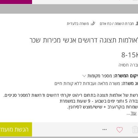
פציות לקידום לניהול סניף
ישות:
סיון בניהול כלשהו יתרון
חברת השמה / כח אדם
משרה בלעדית
סיון בניהול צוות עובדים - יתרון
ונות לעבודה במשמרות - לפחות 2 ערבים
סי אנוש מצוינים.
אולמות תצוגה דרושים אנשי מכירות שכר
שרה מיועדת לנשים ולגברים כאחד. המשרה מיועדת לנשים ולגברים כאחד.
8-15
רה חסויה
קום המשרה:
מספר מקומות
ג משרה:
משרה מלאה ועבודות ללא קורות חיים
שת של אולמות תצוגה בתחום ריהוט יוקרתי דרושים ודרושות למספר סניפים.
וחצי ימים בשבוע - 9 שעות במשמרת
מרות בוקר/ערב + שישי/מוצש לסירוגין.
וון פרסים, שכר מעולה ואווירה סופר כיפית ומשפחתית:)
עוד
...
המשרה לא מתאימה לסטודנטים/יות***
8689319
הגשת מועמד
ישות:
יון במכירות - חובה, עדיפות לפרונטליות