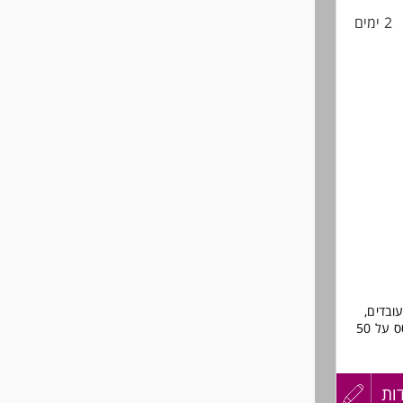
2 ימים
ובדים,
סידורי עבודה, התנהלות מול ספקים, עבודה תחת יעדים, נראות החנות וכד'. מבוסס על 50
ות
עדכון