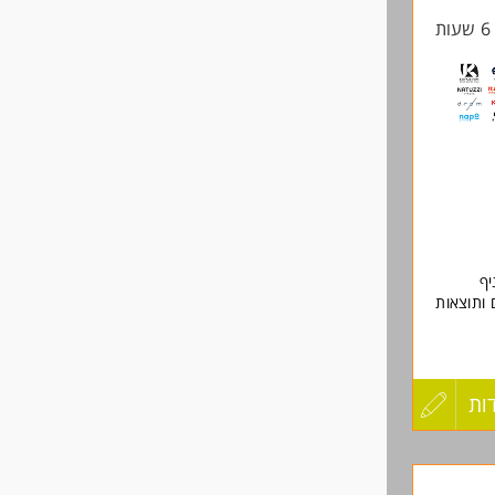
ת
החיים
לפני
שליחה
יף
 ותוצאות
ות
עדכון
קורות