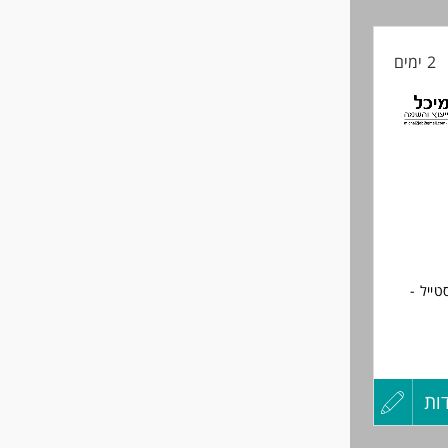
קורות
2 ימים
החיים
לפני
שליחה
ייל -
ם
ות
עדכון
ציאליים