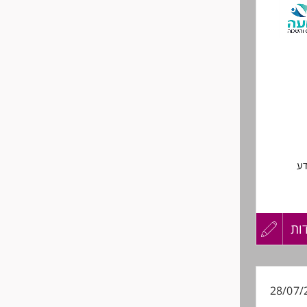
לפני
ולגברים
שליחה
דע
וגיים
ות
עדכון
קורות
28/07/
החיים
 מידע, סייבר, תקשורת,