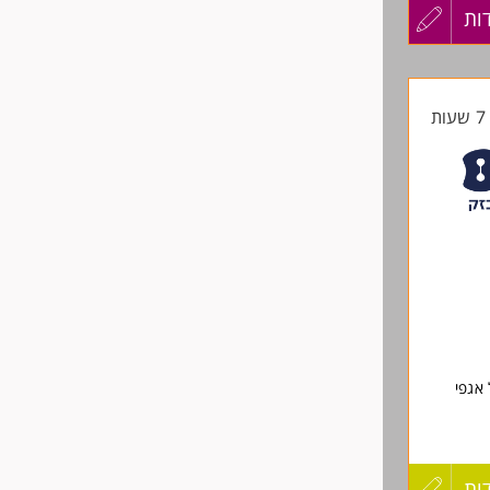
ות
עדכון
בהובלת תהליכי
דמנות העסקית (Hunting/Discovery), דרך
קורות
ירות
ת
החיים
י של אנשי
לפני
, הקניית כלים למכירת
 העסקיים של הלקוח
שליחה
ותרגומם לארכיטקטורת פתרון מתקדמת, הכוללת פתרונות משולבי Hybrid Cloud ו-Data
ופיתוח
Pr
 אגפי
אוריינטציה מכירתית חזקה: ניסיון מוכח בליווי תהליכי מכירה מורכבים (Enterprise), יכולת
גיים
ות
עדכון