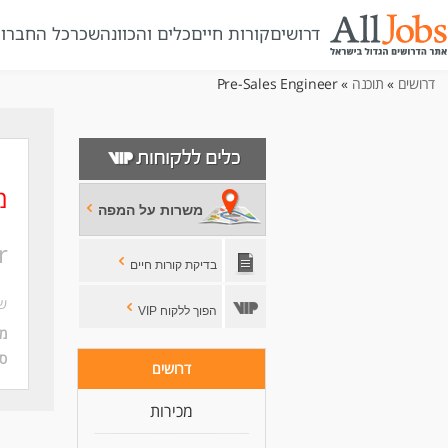
דרושים
קורות חיים
כלים והכוונה
שכר
כל החברו
דרושים
»
תוכנה
» Pre-Sales Engineer
מ
משרות על המפה
r
בדיקת קורות חיים
שם
הפוך ללקוח VIP
מי
סו
דרושים
מכירות