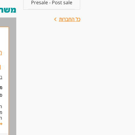
Presale - Post sale
משרות
כל החברות
1
בז
מ
סו
מק
המ
מת
ב