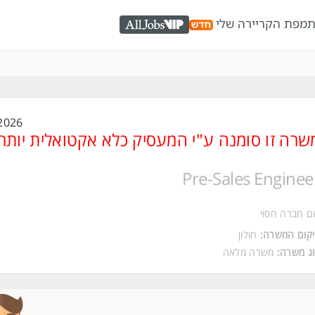
ת
מפת הקריירה שלי
AllJobs VIP
2026
שרה זו סומנה ע"י המעסיק כלא אקטואלית יותר
Pre-Sales Enginee
 חברה חסוי
קום המשרה:
חולון
ג משרה:
משרה מלאה