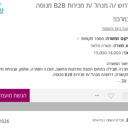
סי אנוש: תקשורת מעולה ויכולת עבודה בצוות.
דרוש /ה מנהל /ת מכירות B2B מנוסה
סיון: ניסיון קודם בשירות לקוחות או מכירות
שליטה בתוכנות Office ו-Priority - יתרון משמעותי! המשרה מיועדת לנשים 
מרכז!
חד.
עה גיוס והשמה
וד משרות ומידע על Jobs.ai >
קום המשרה:
מספר מקומות
ג משרה:
משרה מלאה
כר:
15,000-18,000
אור המשרה:
ברה מובילה בתחום הפצת פתרונות מחשוב, תוכנה וחומרה, אחסון, אבטחת מי
קשורת, דרוש/ה מנהל /ת מכירות B2B מנוסה.
עוד
...
החברה ממוקמת בתל אביב ומונה כ-60 עובדים. החברה מספקת פתרונות טכנול
ים ממגוון סגמנטים, ביניהם SMB ו-Enterprise.
8758298
הגשת מועמד
סגרת התפקיד:
ניהול תהליכי מכירה מקצה לקצה מול לקוחות עסקיים.
איתור וגיוס לקוחות חדשים לצד ניהול והרחבת פעילות מול לקוחות קיימים.
חברת השמה / כח אדם
2026
* מכירת פתרונות טכנולוגיים בתחומי IT Infrastructure, אבטחת