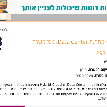
 דומות שיכולות לעניין אותך
לפני 7 שעו
מומחה.ת Data Center- מס' משרה
293
ק
יקום המשרה:
חולון
ג משרה:
משרה מלאה
הובלה תחום ה-Data Center וה-Hybrid Cloud בחטיבה העסקית. 
צועי ומכירתי בכיר, וכולל עבודה מטריציונית ענפה מול כלל אגפי המכירות בחטי
וביל/ה בתפקיד זה יניעו עסקאות מורכבות ורחבות היקף, יפתחו פתרונות טכנולו
קדמים המותאמים לצורכי הלקוחות, וייצרו מנועי צמיחה עסקיים עבור צוותי המכ
עוד
...
שטח.