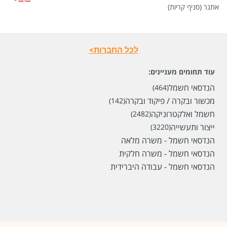
אתגר (סניף קריות)
לכל החברות>
עוד תחומים מעניינים:
הנדסאי חשמל
(464)
מכשור ובקרה / פיקוד ובקרה
(142)
שכר
המעסיק לא סיפר לנו
חשמל ואלקטרוניקה
(2482)
סוג משרה
משמרות,
עבודה בלילה
ייצור ותעשייה
(3220)
מיקום
חיפה
הנדסאי חשמל - משרה מלאה
הנדסאי חשמל - משרה חלקית
לפני חודשיים
הנדסאי חשמל - עבודה היברידית