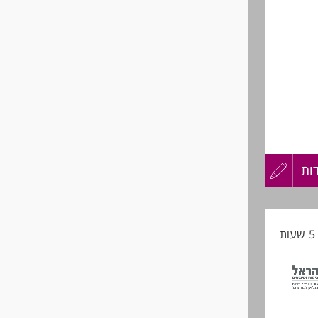
ות
עדכון
קורות
ת
החיים
לפני
שליחה