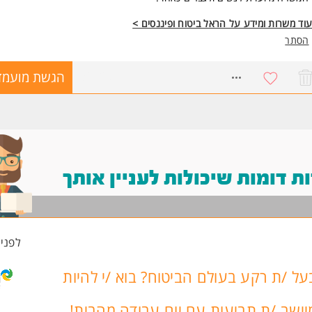
וד משרות ומידע על הראל ביטוח ופיננסים >
הסתר
8366287
הגשת מועמד
 דומות שיכולות לעניין אותך
לפני 3 שעו
על /ת רקע בעולם הביטוח? בוא /י להיות
יישב /ת תביעות עם יום עבודה מהבית!