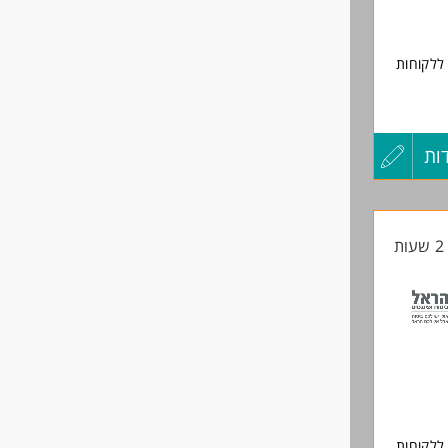
ללקוחות
כון
ות
עדכון
קורות
עים
ת
החיים
ביצוע
לפני
שליחה
פוס
ללקוחות