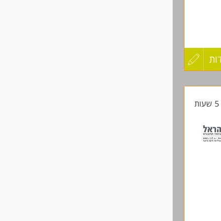
ות
עדכון
קורות
ת
החיים
לפני
שליחה