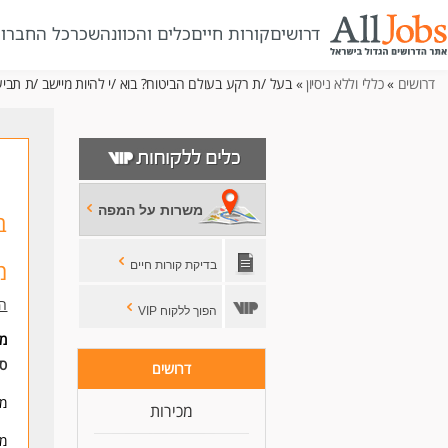
דרושים
קורות חיים
כלים והכוונה
שכר
כל החברו
דרושים
»
כללי וללא ניסיון
» בעל /ת רקע בעולם הביטוח? בוא /י להיות מיישב /ת תבי
משרות על המפה
ב
מ
בדיקת קורות חיים
הר
הפוך ללקוח VIP
מי
סו
דרושים
מצ
מכירות
מה