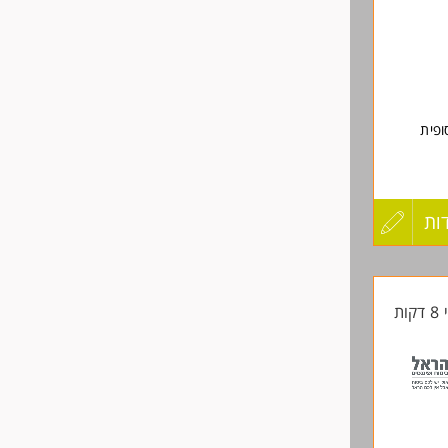
ופית
ות
עדכון
קורות
ות
החיים
לפני
שליחה