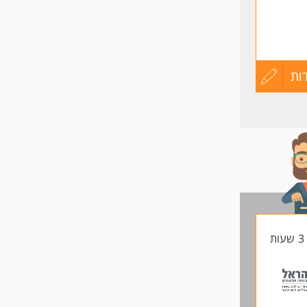
ות
עדכון
קורות
החיים
לפני
שליחה
ת