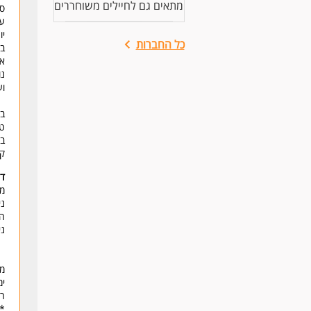
מתאים גם לחיילים משוחררים
סב
עו
יו
כל החברות
בי
או
נו
וע
במ
טי
בד
קר
דר
מה
ני
הי
ני
מ
ימים א
רמ
* 