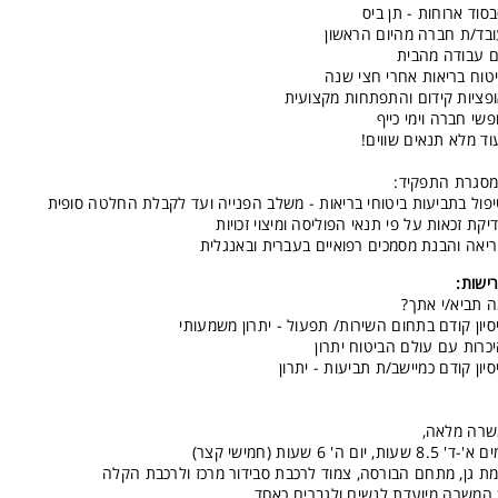
סוד ארוחות - תן ביס
בד/ת חברה מהיום הראשון
ם עבודה מהבית
טוח בריאות אחרי חצי שנה
פציות קידום והתפתחות מקצועית
פשי חברה וימי כייף
וד מלא תנאים שווים!
סגרת התפקיד:
פול בתביעות ביטוחי בריאות - משלב הפנייה ועד לקבלת החלטה סופית
יקת זכאות על פי תנאי הפוליסה ומיצוי זכויות
יאה והבנת מסמכים רפואיים בעברית ובאנגלית
ישות:
 תביא/י אתך?
סיון קודם בתחום השירות/ תפעול - יתרון משמעותי
כרות עם עולם הביטוח יתרון
סיון קודם כמיישב/ת תביעות - יתרון
שרה מלאה,
'-ד' 8.5 שעות, יום ה' 6 שעות (חמישי קצר)
ת גן, מתחם הבורסה, צמוד לרכבת סבידור מרכז ולרכבת הקלה
המשרה מיועדת לנשים ולגברים כאחד.