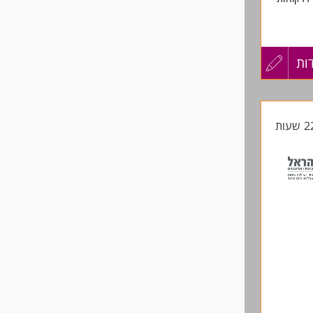
כון
ות
עדכון
קורות
עים
החיים
ביצוע
לפני
שליחה
פוס