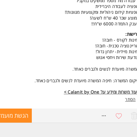
עבודה מול מספר ממשקים במקביל
פציה לעבודה היברידית
פציות קידום ניהוליות ומקצועיות מגוונות!!
צע שכר 40 ש"ח לשעה!
נק התמדה 6000 ש"ח!!
ישות:
ינות לקורס - חובה!
ריינטציה טכנית- חובה!
ינות מיידית- יתרון גדול!
דעת שירות ויחסי אנוש
שרה מיועדת לנשים ולגברים כאחד.
קום המשרה: חיפה המשרה מיועדת לנשים ולגברים כאחד.
ד משרות ומידע על Calanit by One >
הסתר
7422279
הגשת מועמד