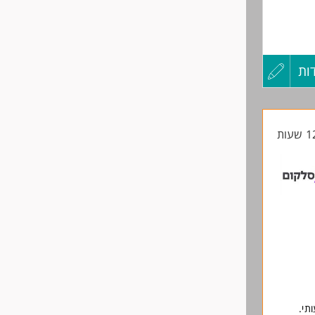
שעה + בונוסים)+ נסיעות
ות
עדכון
קורות
החיים
לפני
שליחה
תי.