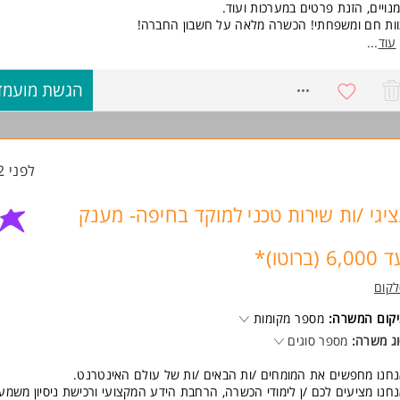
נויים, הזנת פרטים במערכות ועוד.
ות חם ומשפחתי! הכשרה מלאה על חשבון החברה!
ף משרה: א'-ה' בין השעות 8:00-16:00, (ניתן גם לעבוד עד 15:30).
עוד
...
תן גם לשלב כמשרת סטודנט 3 משמרות בשבוע.
שכר ממוצע: 8,500-9,500 ש"ח ויותר!! (מורכב מבסיס 35 ש"ח ל
8771721
הגשת מועמד
קליטה כעובד/ת חברה מהיום הראשון!
יקי קידום ופיתוח רבים! העלאות שכר כל שנה!!
איון קצר ומתחילים! שלחו קורות חיים! הדר
ישות:
לפני 12 שעות
 דרוש ניסיון קודם! המשרה מיועדת לנשים ולגברים כאחד.
וד משרות ומידע על morejobs >
ציגי /ות שירות טכני למוקד בחיפה- מענק
6,00 (ברוטו)*
קום
קום המשרה:
מספר מקומות
ג משרה:
מספר סוגים
חנו מחפשים את המומחים /ות הבאים /ות של עולם האינטרנט.
חנו מציעים לכם /ן לימודי הכשרה, הרחבת הידע המקצועי ורכישת ניסיון משמעו