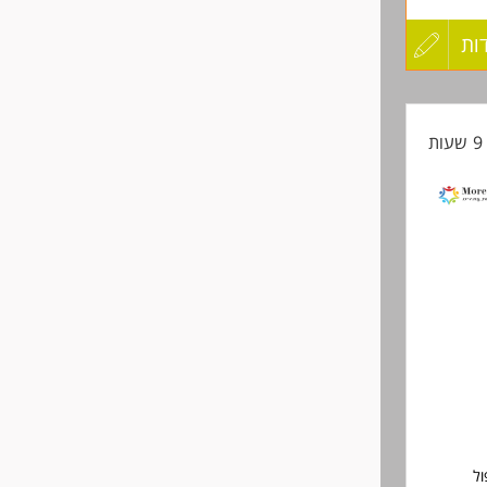
ת באמצעות WhatsApp -חובה יכולת
ות
עדכון
קורות
ת
החיים
לפני
שליחה
ול