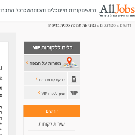
דרושים
קורות חיים
כלים והכוונה
שכר
כל החברו
דרושים
»
סטודנטים
» נציגי /ות תמיכה טכנית בחיפה!
משרות על המפה
נ
ne
בדיקת קורות חיים
מ
הפוך ללקוח VIP
סו
אצלנו ב
דרושים
לח
במ
שירות לקוחות
* 
* 