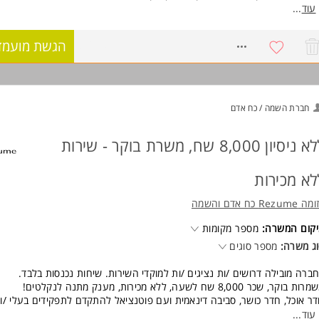
יון ותיקון מידע אישי, ראה מדיניות הפרטיות של סלקום באתר קריירה.
ירת מעגל טיפול מול הלקוחות
עוד
...
ירת מוצרים נלווים ללקוח לפתרון תקלות
וד משרות ומידע על סלקום >
מתן התכתבות עם לקוחות החברה ופתירת תקלו
8767061
הגשת מועמד
סוח טובה בכתב
שרה מקצועית
פציה לעבודה היברידית
רות הורה/סטודנט
חברת השמה / כח אדם
 למה לבחור דווקא בyes?
ללא ניסיון 8,000 שח, משרת בוקר - שירות
ן תהיו עובדי חברה מהיום ה-1!
 ביס לארוחות טעימות
נות בחגים
לא מכירות
פש חברה
יבות ואירועי חברה
Rezume כח אדם והשמה
נוסים שווים
פציות קידום ופיתוח בטווח מהיר ומלא מלא תנאים מפנקים
קום המשרה:
מספר מקומות
תתפות בהשקות ואירועי תוכן נוצצים
ג משרה:
מספר סוגים
רות בהסתדרות - הטבות, חופשות מוזלות וצרכנות בהנחה
ברה מובילה דרושים /ות נציגים /ות למוקדי השירות. שיחות נכנסות בלבד.
ישות:
ת בוקר, שכר 8,000 שח לשעה, ללא מכירות, מענק מתנה לנקלטים!
המשרה מיועדת לנשים ולגברים כאחד.
ר אוכל, חדר כושר, סביבה דינאמית ועם פוטנציאל להתקדם לתפקידים בעלי /ות
הולי בעתיד!
עוד
...
ד משרות ומידע על yes טלויזיה בלווין >