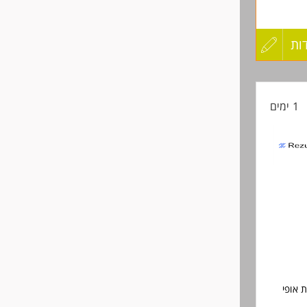
ת באמצעות WhatsApp -חובה יכולת
ות
עדכון
קורות
1 ימים
החיים
לפני
שליחה
 אופי