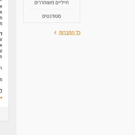
* 
חייליים משוחררים
או
או
סטודנטים
ממו
מע
כל החברות
דר
זמ
או
זמ
תו
המ
מי
לעו