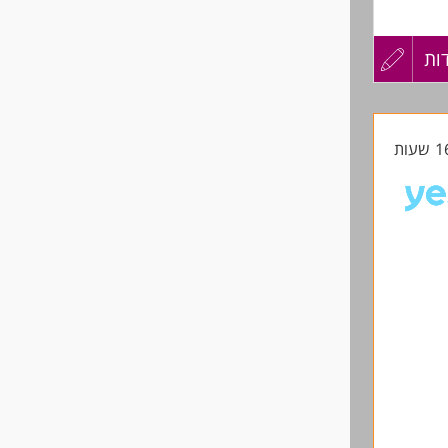
ות
עדכון
קורות
החיים
לפני
שליחה