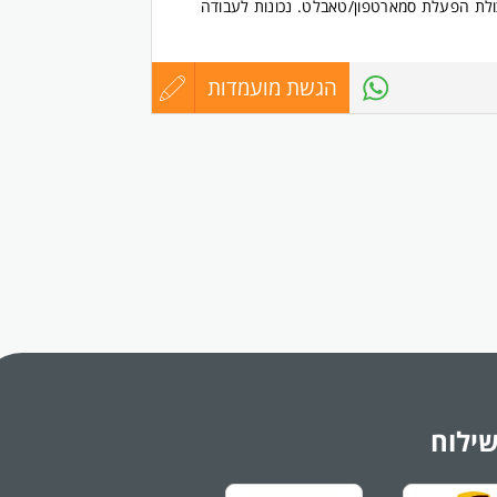
ולת הפעלת סמארטפון/טאבלט. נכונות לעבודה
בה, רישיון נהיגה - חובה
שעות עבודה א' ה ' 17:00-07:00 (ש.נ. לפי צרכי החברה עד 19:00 בערב) ימי ו'
הגשת מועמדות
עדכון
8462777
קורות
החיים
טובה
ת לנשים ולגברים כאחד.
לפני
שליחה
שילוח