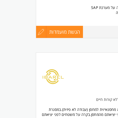
על מערכת SAP
ה
שון
הגשת מועמדות
עדכון
8771526
ראשון.
 לחגים
 ביגוד, דמי הבראה מוגדלים, חופשות בחגים
קורות
החיים
ניסיון צבאי רלוונטי
יוד טכני
לפני
שליחה
דיבור)
ת
א קורות חיים
מחסנאי/ית למחסן (עבודה לא פיזית).במסגרת
ני יציאתם מהמחסן.בקרה על משטחים לפני יציאתם