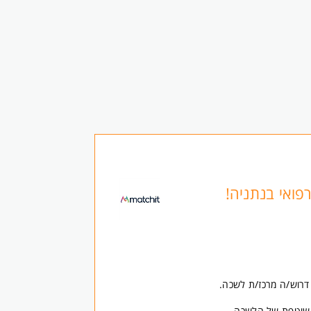
פואי בנתניה!
דרוש/ה מרכז/ת לשכה.
השוטפת של הלשכה.