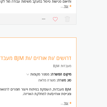
ותיאום פגישות טיפול במעקב משימות עבודה מול לקו
עוד
...
רציף מול ספקים ולקוחות ותיאום תהליכים חוצי ארגו
ויוזמה לצד שיתוף פעולה בסביבה צוותית
6322
דרישות:
-ניסיון קודם בניהול אדמיניסטרטיבי בסביבה טכנולוגית של
במערכות מידע ממוחשבות ניסיון בעבודה עם מערכות CRM וגבייה.
- יכולת לארגון סדר ותעדוף משימות בסביבה מרובת
לב גבוהה לפרטים.
-שירותיות ברמה גבוהה יכולת עבודה מול לקוחות עסקיי
-עמידה בלוחות זמנים עצמאות ואחריות אישית גבוה
ולגברים כאחד.
דרושים /ות אורזים /ות BJM מעבדות
מעבדות BJM
מיקום המשרה:
מספר מקומות
סוג משרה:
משרה מלאה
BJM מעבדות, העוסקת בפיתוח וייצור חומרים לרפו
ומגייסת אורזים/ות למחלקת האריזה.
תיאור התפקיד:
עוד
...