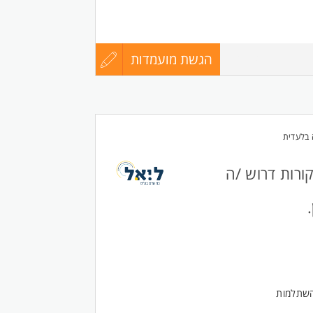
הגשת מועמדות
עדכון
7569764
חד.
קורות
החיים
בלעדית
לפני
רות דרוש /ה
שליחה
השתלמות