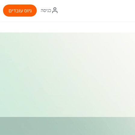
איקון
גיוס עובדים
כניסה
התחברות