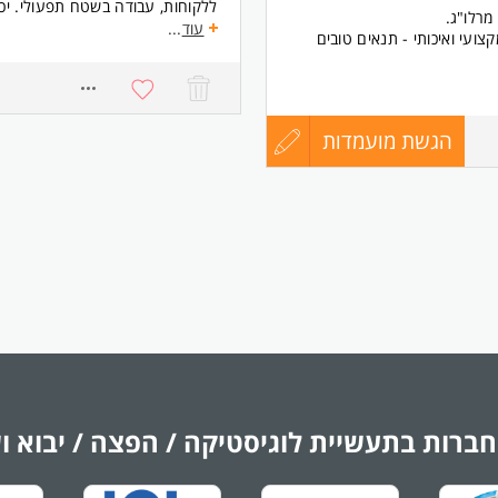
ללקוחות, עבודה בשטח תפעולי. יכ
מרלו"ג.
במשרה מלאה
עוד
...
ועי ואיכותי - תנאים טובים
אנגלית יכולת קריאה והבנה ברמת טו
(לפי תורנות) 11:00-07:00
שכר 42 שעתי + פרמיות ממוצע 700 בחודש (בהתאם לביצועי העובד)
רישיון), שמירה על סדר וניקיון
יש הסעות באשדוד וארוחות
הגשת מועמדות
עדכון
873
דרישות:
קורות
נכונות למשרה מלאה
עבודה יציבה לטווח ארוך, סביבה משפחתית
אנגלית יכולת קריאה והבנה ברמת 
רישיון נהיגה - חובה המשרה מיועד
החיים
לפני
ת עבודה בצוות. רישיון מלגזה -
שליחה
לכך שחברת גוב ספייס בעמ
חברות בתעשיית לוגיסטיקה / הפצה / יבוא ו
ה אליך בנוגע למשרות נוספות
ם פוטנציאליים בעתיד. השימוש
בה גם מידע על זכויותיך. ניתן