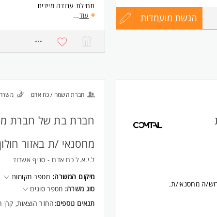
תחילת עבודה מיידית
שכר מתגמל
עוד
...
הגשת מועמדות
עדכון
875
עבודה במשמרות
קורות
דרישות:
המשרה מיועדת לנשים ולגברים כא
החיים
לפני
חברת השמה / כח אדם
משרה 
שליחה
חברת בת של חברת מקו
מחסנאי /ת באזור חולון.
ל.י.א.ל כח אדם - סניף אשדוד
מיקום המשרה:
מספר מקומות
רוש/ה מחסנאי/ת.
סוג משרה:
מספר סוגים
תנאים נוספים:
החזר הוצאות, קרן 