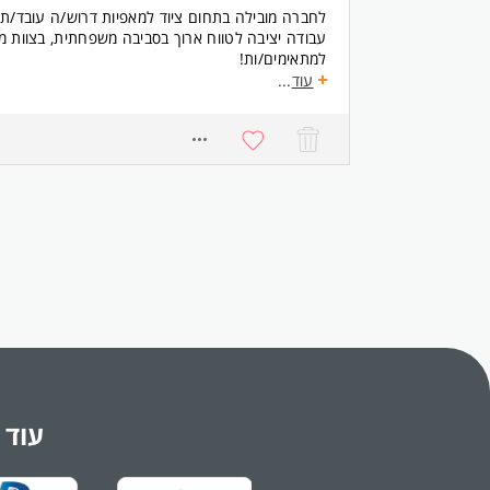
לחברה מובילה בתחום ציוד למאפיות דרוש/ה עובד/ת 
עבודה יציבה לטווח ארוך בסביבה משפחתית, בצוות מקצ
למתאימים/ות!
עוד
...
התפקיד:
עבודה שוטפת במרלו"ג, עבודה על מלגזה (יתרון לבעלי 
6806
המחסן, סיוע בתיקון והרכבה לפי הצורך ועבודת צוות.
התנאים:
משרה מלאה א'-ה' 07:00-17:00, 
ונעימה ותנאים טובים.
מיקום: פארק תעשיות ראם, בני ראם
דרישות:
אחריות, חריצות, ראש גדול, נכונות לעבודה פיזית ויכול
יתרון.
שליחת קורות חיים או הגשת מועמדות מהווה הסכמה 
עוד 
(החברה) תשמור ותשתמש בפרטיך, לרבות למטרת פניי
ודומות, בכל עת, ובנוסף גם להעברת פרטיך למעסיקי
במידע ייעשה בהתאם למדינות הפרטיות באתר החברה ו