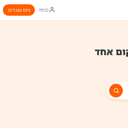
איקון
גיוס עובדים
כניסה
התחברות
ום אחד