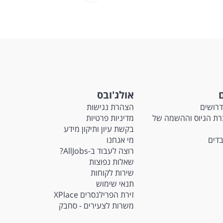
ם
אולג'ובס
דרושים
הצהרת נגישות
M - חברת הגיוס וההשמה של
מדיניות פרטיות
בקשת עיון ותיקון מידע
בדים
מי אנחנו
רוצה לעבוד ב-AllJobs?
שאלות נפוצות
שירות לקוחות
תנאי שימוש
זירת הפרילנסרים XPlace
משרות לצעירים - סחבק