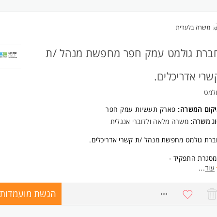
משרה בלעדית
ברת גולמט עמק חפר מחפשת מנהל /ת
שרי אדריכלים.
למט
יקום המשרה:
פארק תעשיות עמק חפר
וג משרה:
משרה מלאה ולדוברי אנגלית
רת גולמט מחפשת מנהל /ת קשרי אדריכלים.
מסגרת התפקיד -
הול המחלקה והקשר השוטף עם משרדי האדריכלים, איפיון מוצרים וליווי פרויקט
עוד
...
ד התכנוני, פיתוח מוצרים חדשים, שיווק בכנסים ותערוכות ועוד.
הגשת מועמדות
8698207
קיד דינמי שמשלב שטח ומשרד, החברה יושבת באזה"ת עמק חפר.
רה מלאה ותנאים טובים למתאימים!