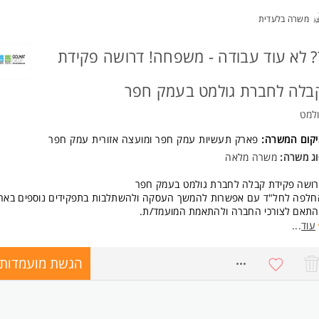
מאית, רמת אמינות גבוהה
משרה בלעדית
רון - היכרות/השכלה בעולם הבניין/אקוסטיקה המשרה מיועדת לנשים ולגברים
אחד.
? לא עוד עבודה - משפחה! דרושה פקידת
בלה לחברת גולמט בעמק חפר
למט
יקום המשרה:
פארק תעשיות עמק חפר
ו
מועצה אזורית עמק חפר
וג משרה:
משרה מלאה
רושה פקידת קבלה לחברת גולמט בעמק חפר
חלפה לחל"ד עם אפשרות להמשך העסקה ולהשתלבות בתפקידים נוספים בארג
התאם לצורכי החברה ולהתאמת המועמד/ת.
 גולמט | עמק חפר
עוד
...
ימים א'-ה' | 08:00-17:00
הגשת מועמדות
8728373
אור התפקיד:
לת קהל ומענה טלפוני
הול אדמיניסטרטיבי שוטף
פול במסמכים