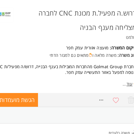
יטה מלאה ביישומי אופיס
רון - הכרות עם תחום הבניה/עיצוב/רכב, ניסיון ממוקד מכירות המשרה מיועדת
דרוש.ה מפעיל.ת מכונת CNC לחברה
שים ולגברים כאחד.
צליחה מענף הבניה
למט
יקום המשרה:
מועצה אזורית עמק חפר
וג משרה:
משרה מלאה ו
מתאים גם למגזר הדתי
לחברת Golmat Group מהח
וסה למפעל באזור התעשייה עמק חפר.
יאור המשרה
עוד
...
הפעלה, כיוון וסט-אפ של מכונות CNC.
הגשת מועמדות
8283358
עבודה לפי שרטוטים ומפרטים טכניים.
ביצוע בקרת איכות ופתרון תקלות ברמת המפעיל.
עבודה כחלק מצוות מקצועי בסביבת ייצור מתקדמת.
נאי המשרה
משרה בלעדית