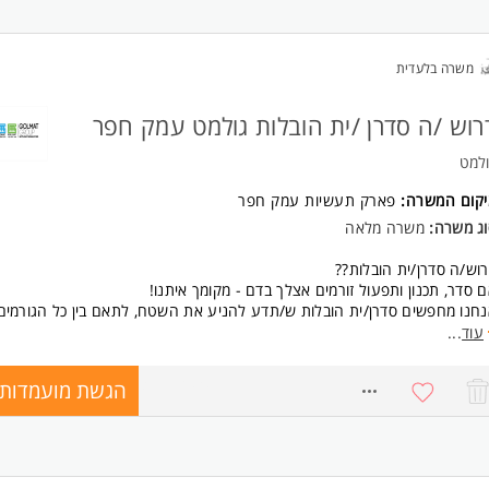
קיד ייצוגי שדורש מקצוען/נית בתחום!
משרה בלעדית
 המודעה פונה לשני המינים.
ישות:
רוש /ה סדרן /ית הובלות גולמט עמק חפר
בה - ניסיון בתפקיד דומה, הנדסאי/תואר בתחום העיצוב/אדריכלות/בניה
יתרון - רקע שיווקי, שליטה ב-PRIORITY ותוכנות עיצוב המשרה מיועדת לנשים
למט
גברים כאחד.
יקום המשרה:
פארק תעשיות עמק חפר
וג משרה:
משרה מלאה
וש/ה סדרן/ית הובלות??
 סדר, תכנון ותפעול זורמים אצלך בדם - מקומך איתנו!
חנו מחפשים סדרן/ית הובלות ש/תדע להניע את השטח, לתאם בין כל הגורמים
וודא שכל משלוח יוצא בזמן.
עוד
...
 כולל התפקיד?
יעת ובקרת על לו"ז ניהול ההעמסות.
הגשת מועמדות
8704152
דור קווי הפצה לנהגים.
עדוף למוביל מה להביא ומתי.
מנת הובלות חוזרות/חיצוניות במידת הצורך.
אומי אספקות מול הלקוחות במידה ויש ביצוע וקבלני משנה נוספים.
נה למחלקות השונות בנושאים - הובלות, תיאומים ואספקות, ליקוטים, איסוף מק