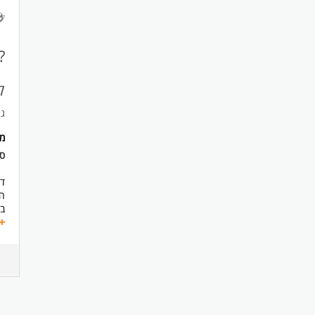
עצ
ית
כ
?
ק
גו
מ
ס
ד
ה
ב
??
?? 
תי
קב
ני
טי