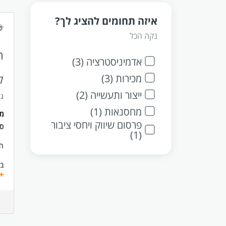
איזה תחומים להציג לך?
נקה הכל
ח
אדמיניסטרציה (3)
מכירות (3)
ק
ייצור ותעשייה (2)
גו
מחסנאות (1)
מ
פרסום שיווק ויחסי ציבור
ס
(1)
חב
ב
ני
בצ
תפ
מש