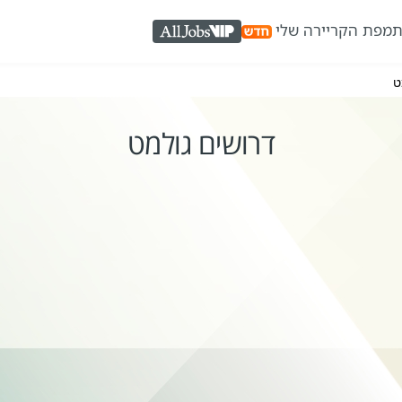
ת
מפת הקריירה שלי
AllJobs VIP
ט
דרושים גולמט