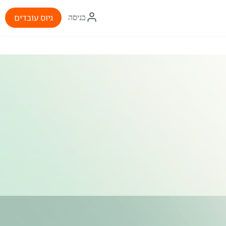
איקון
גיוס עובדים
כניסה
התחברות