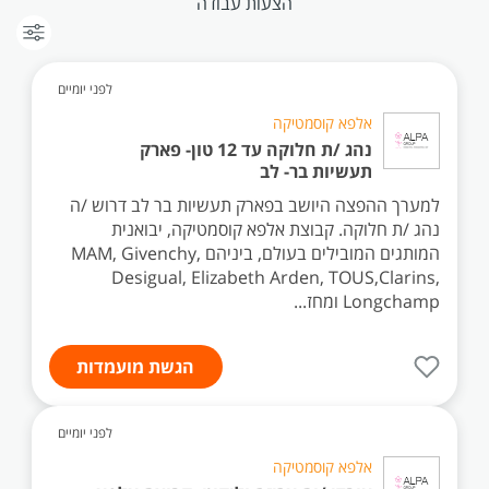
הצעות עבודה
לפני יומיים
אלפא קוסמטיקה
נהג /ת חלוקה עד 12 טון- פארק
תעשיות בר- לב
למערך ההפצה היושב בפארק תעשיות בר לב דרוש /ה
נהג /ת חלוקה. קבוצת אלפא קוסמטיקה, יבואנית
המותגים המובילים בעולם, ביניהם MAM, Givenchy,
Desigual, Elizabeth Arden, TOUS,Clarins,
Longchamp ומחז...
הגשת מועמדות
לפני יומיים
אלפא קוסמטיקה