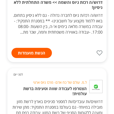
דרוש/ה רכזת גיוס והשמה >> משרה התחלתית ללא
ניסיון!
דרוש/ה רכז/ת גיוס לחברה גדולה - גם ללא ניסיון בתחום.
בואו ללמוד מקצוע על חשבונינו- ** במסגרת התפקיד: -
עבודה במשרה מלאה בימים א'-ה, בין השעות 08:00-
17:00. -עבודה באווירה משפחתית וחמה, שכר מת...
הגשת מועמדות
לפני יום
ל.מ. עולם של כח אדם- מרכז גיוס ארצי
הצטרפו לעבודה שווה וטעימה ברשת
עולמית!
דרושים/ות עובדים/ות למספר סניפים בארץ לרשת מזון
מובילה במיוחד- גם בעולם! במסגרת התפקיד: מתן שירות
ומענה ללקוחות הסניף של רשת המזון, עבודה בפס חם