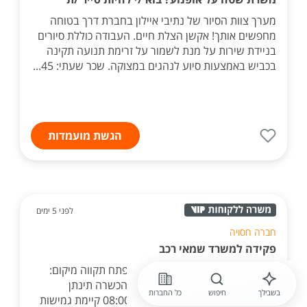
מערך צוות הסיור של נתיבי איילון בחברת דרך בטוחה
מחפשים אותך! אקשן הצלת חיים. העבודה כוללת סיורים
בניידת שירות על מנת לשמור על זרימת תנועה תקינה
בכביש באמצעות סיוע לנהגים במצוקה. שכר שעתי: 45...
הגשת מועמדות
לפני 5 ימים
חברה חסויה
פקידה למשרד שמאי רכב
דרושה פקידה למשרד שמאי רכב - פתח תקווה מיקום:
פתח תקווה אין צורך בניסיון קודם - הכשרה תינתן
בשבילך
חיפוש
כל החברות
למתאימה. שעות העבודה: 08:00-17:00 קיימת גמישות