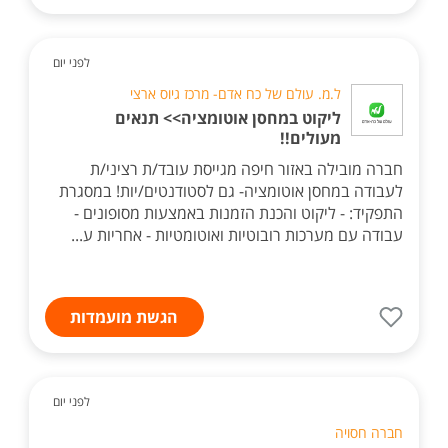
לפני יום
ל.מ. עולם של כח אדם- מרכז גיוס ארצי
ליקוט במחסן אוטומציה>> תנאים
מעולים!!
חברה מובילה באזור חיפה מגייסת עובד/ת רציני/ת
לעבודה במחסן אוטומציה- גם לסטודנטים/יות! במסגרת
התפקיד: - ליקוט והכנת הזמנות באמצעות מסופונים -
עבודה עם מערכות רובוטיות ואוטומטיות - אחריות ע...
הגשת מועמדות
לפני יום
חברה חסויה