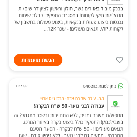
בבנק מוביל באזורים נשר, חולון וראשון לציון דרושים/ות
מנהלי/ות תיקי לקוחות! במסגרת התפקיד: קבלת שיחות
נכנסות ביצוע פעולות בנקאיות, ביצוע פעולות בחשבון של
לקוחות VIP. תנאים מעולים! - שכר 12K...
הגשת מועמדות
ניתן לפנות בווטסאפ
לפני יום
ל.מ. עולם של כח אדם- מרכז גיוס ארצי
עבודה לבני נוער- 50 ש"ח לבקרה!
מחפש/ת משרה זמנית, ללא התחייבות ובשכר מתגמל? זה
בשבילכם/ן! התפקיד כולל ביצוע בקרה באיזור המרכז.
תנאים מעולים!! - 50 ש"ח לבקרה - הסעה מטעם
החברה! - מתאים גם לבני נוער - ללא ניסיון קודם - שעו...