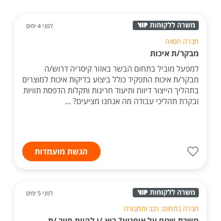
לפני 4 ימים
חברה חסויה
מבקר/ת איכות
למפעל מוביל בתחום הבשר באזור קיסריה דרוש/ה
מבקר/ת איכות התפקיד כולל ביצוע בדיקות איכות למוצרים
בתהליך הייצור דיווח ותיעוד חריגות ותקלות הדפסת תוויות
ובקרת תהליכי עבודה מה אנחנו מציעים? ...
הגשת מועמדות
לפני 5 ימים
חברה בתחום: רכב ותחבורה
משרת שטח על אופנוע? בוא /י להיות סייר /ת