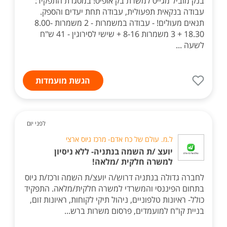
בנק מוביל מגייס למשרת בק אופיס! במסגרת התפקיד:
עבודה בנקאית תפעולית, עבודה תחת יעדים והספק.
תנאים מעולים! - עבודה במשמרות - 2 משמרות 8.00-
18.30 + 3 משמרות 8-16 + שישי לסירוגין - 41 ש"ח
לשעה ...
הגשת מועמדות
לפני יום
ל.מ. עולם של כח אדם- מרכז גיוס ארצי
יועצ /ת השמה בנתניה- ללא ניסיון
למשרה חלקית /מלאה!
לחברה גדולה בנתניה דרוש/ה יועצ/ת השמה ורכז/ת גיוס
בתחום הפיננסי והמשרדי למשרה חלקית/מלאה. התפקיד
כולל- ראיונות טלפוניים, ניהול תיקי לקוחות, ראיונות זום,
בניית קו"ח למועמדים, פרסום משרות ברש...