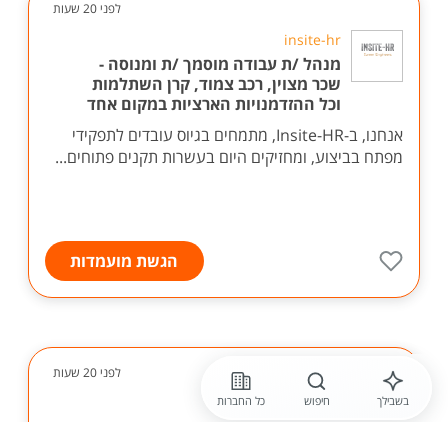
לפני 20 שעות
insite-hr
מנהל /ת עבודה מוסמך /ת ומנוסה -
שכר מצוין, רכב צמוד, קרן השתלמות
וכל ההזדמנויות הארציות במקום אחד
אנחנו, ב-Insite-HR, מתמחים בגיוס עובדים לתפקידי
מפתח בביצוע, ומחזיקים היום בעשרות תקנים פתוחים...
הגשת מועמדות
לפני 20 שעות
בשבילך
חיפוש
כל החברות
לב-רז בע"מ
עובד /ת ביצוע בתחום תשתיות צנרת