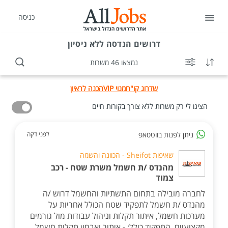
כניסה
דרושים
הנדסה ללא ניסיון
נמצאו 46 משרות
שדרוג קו"ח
מנוי VIP
הכנה לראיון
הציגו לי רק משרות ללא צורך בקורות חיים
ניתן לפנות בווטסאפ
לפני דקה
שאיפות Sheifot - הכוונה והשמה
מהנדס /ת חשמל משרת שטח - רכב
צמוד
לחברה מובילה בתחום התשתיות והחשמל דרוש /ה
מהנדס /ת חשמל לתפקיד שטח הכולל אחריות על
מערכות חשמל, איתור תקלות וניהול עבודות מול גורמים
מקצועיים. התפקיד כולל: - איתור ואבחון תקלות חשמל