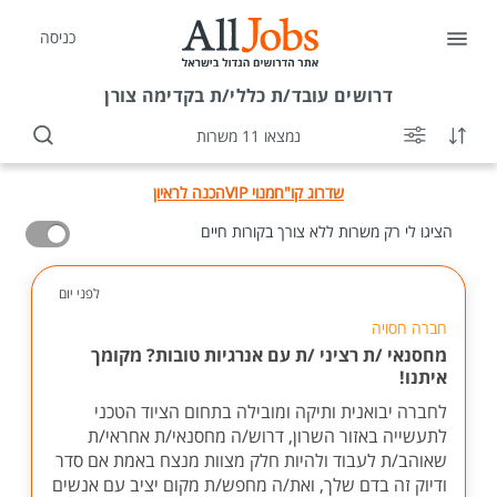
כניסה
דרושים
עובד/ת כללי/ת בקדימה צורן
נמצאו 11 משרות
שדרוג קו"ח
מנוי VIP
הכנה לראיון
הציגו לי רק משרות ללא צורך בקורות חיים
לפני יום
חברה חסויה
מחסנאי /ת רציני /ת עם אנרגיות טובות? מקומך
איתנו!
לחברה יבואנית ותיקה ומובילה בתחום הציוד הטכני
לתעשייה באזור השרון, דרוש/ה מחסנאי/ת אחראי/ת
שאוהב/ת לעבוד ולהיות חלק מצוות מנצח באמת אם סדר
ודיוק זה בדם שלך, ואת/ה מחפש/ת מקום יציב עם אנשים