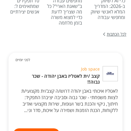
כלי AI לשיווק
מחפשים עבודה
10 תפקידים
ב-2026: המדריך
ב"שאגת הארי"? כל
שמתאימים ל:
המלא לאנשי שיווק
מה שצריך לדעת
אנשים יצירתיים
ומחפשי עבודה
כדי למצוא משרה
בזמן מלחמה
לכל הכתבות
לפני יומיים
Job space
קצב /ית לאטליז באבן יהודה - שכר
גבוה!!
לאטליז איכותי באבן יהודה דרוש/ה קצב/ית מקצועי/ת
לצוות משפחתי - שכר גבוה וסביבה יציבה! התפקיד:
חיתוך, ניקוי והכנת בשר ועופות, שירות מקצועי ואדיב
ללקוחות, הכנת הזמנות ושמירה על איכות, סדר וני...