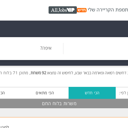
ת
מפת הקריירה שלי
AllJobs VIP
איפה?
דרושים
רפואה ופארמה בבאר שבע, לחיפוש זה נמצאו
92 משרות
, מתוכן 71 בלוח החם חינם!
 לפי:
הכי חדש
הכי מתאים
הכי
משרות בלוח החם
לפני 7 דקות