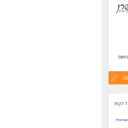
לפני
שליחה
נפשם
ת
עדכון
בל
קורות
מעבודה
החיים
לפני