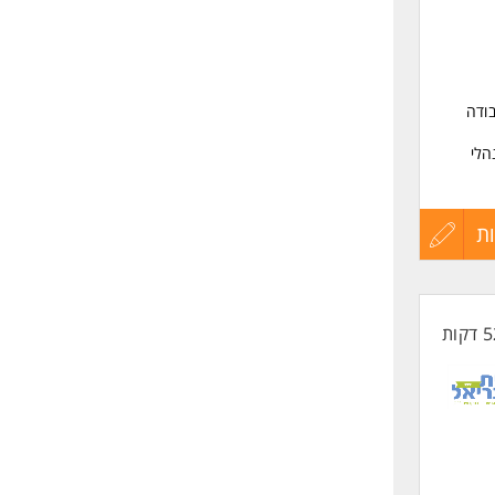
ודה
הלי
ופות
ת
עדכון
קורות
החיים
לפני
ונים,
רים
שליחה