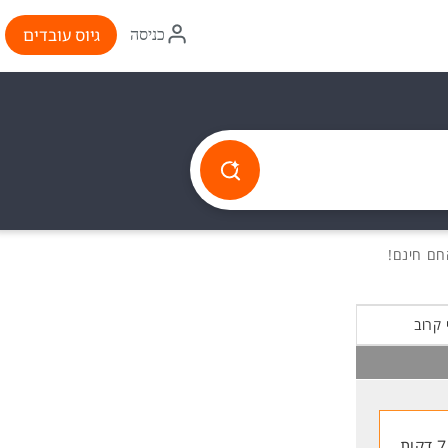
איקון
גיוס עובדים
כניסה
התחברות
 קרוב