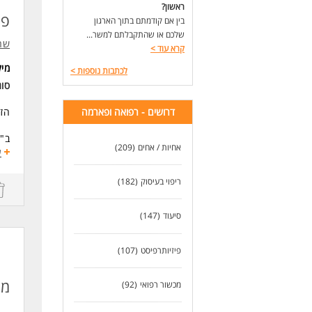
ראשון?
פס
בין אם קודמתם בתוך הארגון
שלכם או שהתקבלתם למשר...
שרן
קרא עוד
>
מי
לכתבות נוספות
>
סוג
דרושים - רפואה ופארמה
הזד
ב"ש
אחיות / אחים
(209)
של 
ע
אנח
ריפוי בעיסוק
(182)
למה
גמי
סיעוד
(147)
השפ
טיפ
סבי
פיזיותרפיסט
(107)
בצו
דרי
מנ
מכשור רפואי
(92)
ריש
מומ