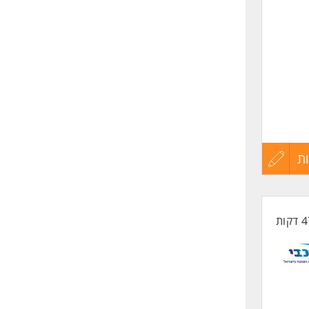
.
ת
עדכון
קורות
החיים
רך.
לפני
שליחה