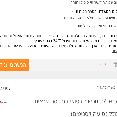
 עמותה לשירותי טיפול ורווחה
יון ממפעל מזון או תרופות - יתרון
טה ביישומי מחשב
קום המשרה:
מספר מקומות
טה באנגלית המשרה מיועדת לנשים ולגברים כאחד.
ג משרה:
משרה מלאה
ו
משרה חלקית
 משרות ומידע על Personal job >
ים נוספים:
קרן השתלמות
ותת מטב, העמותה הגדולה והמובילה בישראל בתחום שירותי הטיפול והרווחה,
.ה עובד.ת מקצועי.ת לתחום טיפול 24/7 בסניף אופקים
הזדמנות להצטרף לעמותה גדולה, יציבה ומשמעותית, הפועלת בפריסה ארצית 
תחום הסיעוד והטיפול בקהילה.
וד
...
כולל התפקיד?
8757944
הגשת מועמדו
וז תחום הטיפול באמצעות מטפלים מחול, תוך ליווי מקצועי של משפחות בתהליכ
ות, ביקורי בית, שימור לקוחות ומתן מענה לצרכים משתנים. עבודה מול ביטוח לא
ידי עובדים זרים וגורמים מקצועיים נוספים.
אנחנו מציעים?
דה בעמותה מובילה, גדולה ויציבה
משרה בלעדית
לפני 32 דקות
קיד משמעותי עם תרומה אמיתית למשפחות
בת עבודה מקצועית ותומכת
נאי /ת מכשור רפואי בפריסה ארצית
ים טובים ואפשרויות קידום והתפתחות מקצועית בתוך הארגון
שות:
ולל נסיעה לסניפים)
שות התפקיד: