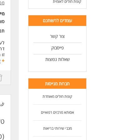
קופת חולים לאומית
מטב
ניס
שלי
מי
שלי
עומדים לרשותכם
סו
לעוד
תנא
צור קשר
לעמ
פייסבוק
דרוש
זו 
שאלות נפוצות
עם כ55 סניפים ומובילה את 
ע
מה 
ריכ
חברות מגייסות
שיר
תאג
מה 
קופת חולים מאוחדת
עבו
תפ
אסותא מרכזים רפואיים
סבי
טכ
תנא
מכבי שירותי בריאות
דרי
(כ
דרי