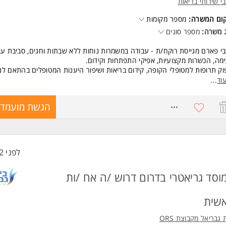
י שירותי בריאות
קום המשרה:
מספר מקומות
 משרה:
מספר סוגים
י פארם מגייסת רוקח/ת - עבודה במשמרות נוחות ללא שבתות וחגים, סביבת עב
מה, הכשרות מקצועיות, אפיקי התפתחות וקידום.
וק תרופות למטופלי הקופה, קידום בריאות ושיפור היענות המטופלים בהתאם לנ
י ומשרד הבריאות.
וד
...
 שירות מטבי ברמה מקצועית תוך התעדכנות באופן שוטף בנהלים ומידע על תר
שות.
7224495
הגשת מועמדו
תפות בימי עיון, הכשרות וקורסים הניתנים ע"י מכבי.
ומים- אשדוד, אשקלון, באר שבע, דימונה, קריית גת ועוד.
שות:
יון רוקחות ממשרד הבריאות חובה.
לפני 52 דקות
ר ראשון ברוקחות חובה.
עת שירות גבוהה.
לת עבודה בצוות.
וסד גריאטרי בדרום דרוש /ה אח /ות
פי הוראת משרד הבריאות, נדרש לבצע בדיקה במרפאה תעסוקתית והשלמת חיס
אם לתכנית החיסונים של עובדי מערכת הבריאות. המשרה מיועדת לנשים ולגב
שית
חד.
 גבריאל מקבוצת ORS
ד משרות ומידע על מכבי שירותי בריאות >