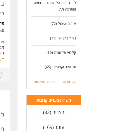
בב
לבורנט / מנהל מעבדה - רפואה
יחס
פרי
ופארמה
(77)
ארג
לעו
מי
שיקום וטיפול
(72)
סו
ניהול ברפואה
(71)
מכו
מבע
קלינאי תקשורת
(69)
המכ
מטו
ע
עבו
טכנאים מקצועיים
(65)
נכי
ניה
הקפ
משרות פנויות - רפואה ופארמה
האד
הגש
פרו
משרות בערים קרובות
מצו
במכ
חצרים (32)
לח
דרי
עומר (169)
מע
עדי