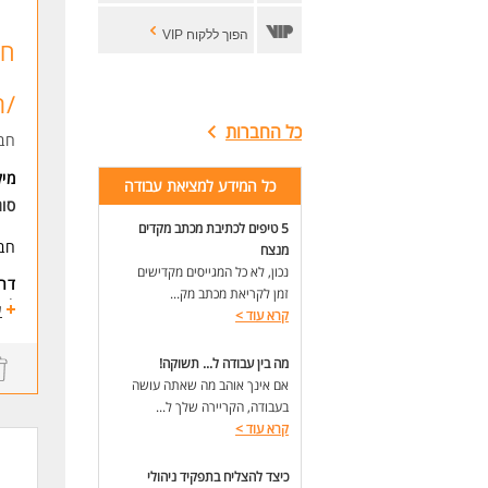
הפוך ללקוח VIP
חב
/ת
כל החברות
חב
מי
כל המידע למציאת עבודה
סו
5 טיפים לכתיבת מכתב מקדים
חבר
מנצח
נכון, לא כל המגייסים מקדישים
דרי
זמן לקריאת מכתב מק...
* ב
ע
קרא עוד
>
* ה
מה בין עבודה ל... תשוקה!
אם אינך אוהב מה שאתה עושה
בעבודה, הקריירה שלך ל...
קרא עוד
>
כיצד להצליח בתפקיד ניהולי