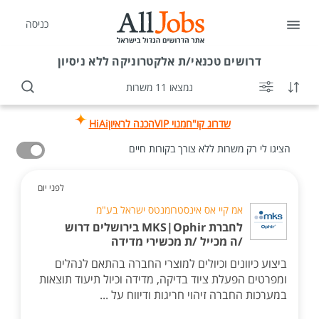
כניסה
דרושים
טכנאי/ת אלקטרוניקה ללא ניסיון
נמצאו 11 משרות
שדרוג קו"ח
מנוי VIP
הכנה לראיון
HiAi
הציגו לי רק משרות ללא צורך בקורות חיים
לפני יום
אמ קיי אס אינסטרומנטס ישראל בע"מ
לחברת MKS|Ophir בירושלים דרוש
/ה מכייל /ת מכשירי מדידה
ביצוע כיוונים וכיולים למוצרי החברה בהתאם לנהלים
ומפרטים הפעלת ציוד בדיקה, מדידה וכיול תיעוד תוצאות
במערכות החברה זיהוי חריגות ודיווח על ...