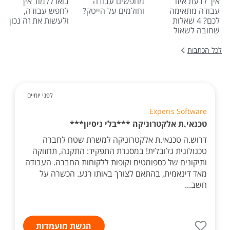
איך לדעת איזו
מחפשים עבודה
בואו ללמוד איך
עבודה מתאימה
וחולמים על הייטק?
לחפש עבודה,
לכם? 4 שאלות
ולעשות את זה נכון
שחובה לשאול
לכל הכתבות
לפני יומיים
Experis Software
טכנאי.ת אלקטרוניקה ***בלי ניסיון***
דרוש.ה טכנאי.ת אלקטרוניקה למשרת שטח לחברה
טכנולוגית גלובלית! במסגרת התפקיד: התקנה, תחזוקה
ותיקונים של כספומטים וקופות ללקוחות החברה. העבודה
מאד דינאמית, בהתאם לצורך באותו רגע. הכשרה על
חשב...
הגשת מועמדות