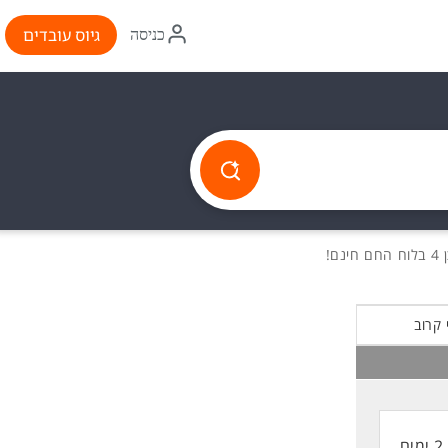
איקון
גיוס עובדים
כניסה
התחברות
ינם!
 קרוב
2 ימים