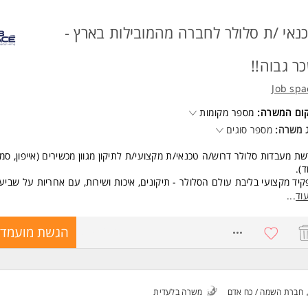
נאי /ת סלולר לחברה מהמובילות בארץ -
ר גבוה!!
Job spa
קום המשרה:
מספר מקומות
 משרה:
מספר סוגים
ת מעבדות סלולר דרוש/ה טכנאי/ת מקצועי/ת לתיקון מגוון מכשירים (אייפון, סמ
ד).
יד מקצועי בליבת עולם הסלולר - תיקונים, איכות ושירות, עם אחריות על שביעו
וחות.
וד
...
ור התפקיד:
8747270
הגשת מועמדו
יקון מכשירים סלולריים ממגוון סוגים (אייפון, סמסונג ועוד).
כנסת פניות שירות איכותיות למעבדה וצמצום מופעי סרק.
יפור איכות התיקון.
חריות על שביעות רצון הלקוחות ומקצועיות הנציגים.
חברת השמה / כח אדם
משרה בלעדית
 ותנאים: