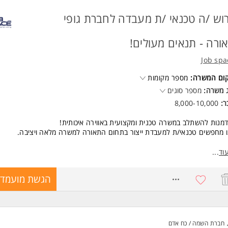
טה בקריאת שרטוטים יתרון
לת עבודה בצוות, אחריות, דיוק וראש גדול
וש /ה טכנאי /ת מעבדה לחברת גופי
יון נהיגה בתוקף חובה
נות לעבודה בשטח, כולל משמרות במידת הצורך
ורה - תנאים מעולים!
רה מיועדת לנשים ולגברים כאחד. המשרה מיועדת לנשים ולגברים כאחד.
Job spa
קום המשרה:
מספר מקומות
 משרה:
מספר סוגים
ר:
8,000-10,000
מנות להשתלב במשרה טכנית ומקצועית באווירה איכותית!
 מחפשים טכנאי/ת למעבדת ייצור בתחום התאורה למשרה מלאה ויציבה.
ור תפקיד:
וד
...
פרופילי LED תאורה בהתאם לדרישות המעבדה.
יצוע עבודות הלחמה וחיווטים עדינים ומקצועיים.
8623197
הגשת מועמדו
בודה בסביבה טכנית מסודרת תוך הקפדה על איכות ודיוק.
 ותנאים:
כר שעתי מתגמל של 52 לשעה!
שרה מלאה בימים א'-ה' בין השעות 08:00-17:00.
חברת השמה / כח אדם