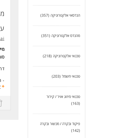
- ת
- מ
מת
הנדסאי אלקטרוניקה
(357)
אל 
עלינו
דרי
- ר
מהנדס אלקטרוניקה
(351)
.ai
- נ
- נ
מי
- ח
טכנאי אלקטרוניקה
(218)
סוג
שלי
דרו
(הח
ודו
טכנאי חשמל
(203)
- ה
במי
- שכ
ע
לסר
- ב
בנו
טכנאי מיזוג אויר / קירור
תק
(163)
- ה
לעוד
דרי
ניי
פיקוד ובקרה / מכשור ובקרה
(142)
לעוד