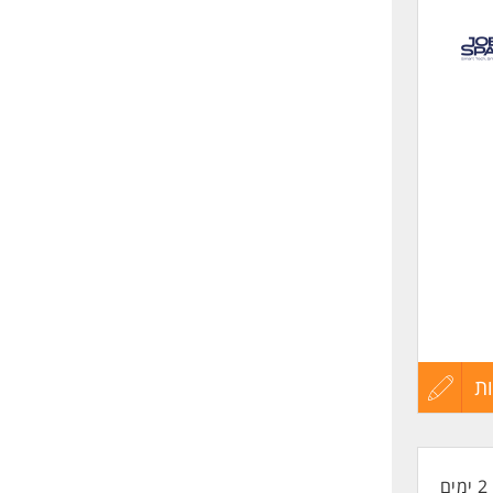
לפני
שליחה
ת
עדכון
קורות
2 ימים
החיים