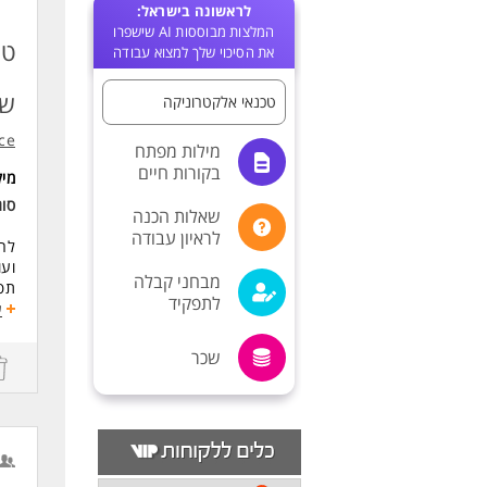
לראשונה בישראל:
המלצות מבוססות AI שישפרו
טכ
את הסיכוי שלך למצוא עבודה
שכ
טכנאי אלקטרוניקה
ce
מילות מפתח
בקורות חיים
מי
סוג
שאלות הכנה
לראיון עבודה
לרש
ועו
מבחני קבלה
תפק
לתפקיד
הלק
ע
תיא
שכר
- ת
- ה
- ש
- א
שכר