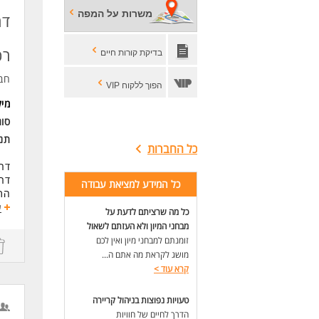
- ש
משרות על המפה
דר
- 
- ע
- מ
רכ
בדיקת קורות חיים
דרי
חב
- נ
הפוך ללקוח VIP
- י
מי
- י
סוג
- מ
- ז
תנא
כל החברות
- ד
דרו
שלי
דרו
כל המידע למציאת עבודה
(הח
התק
ודו
ביצ
ע
כל מה שרציתם לדעת על
במי
תמ
מבחני המיון ולא העזתם לשאול
לסר
עבו
זומנתם למבחני מיון ואין לכם
בנו
עמי
מושג לקראת מה אתם ה...
כא
קרא עוד
>
דרי
לעוד
רקע
אנג
טעויות נפוצות בניהול קריירה
ניס
הדרך לחיים של חוויות