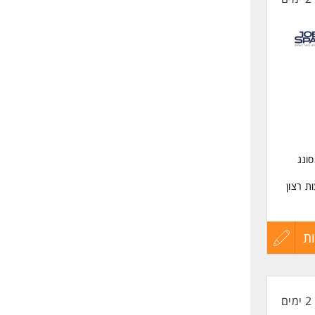
סונג
ת רצון
ת
עדכון
קורות
2 ימים
החיים