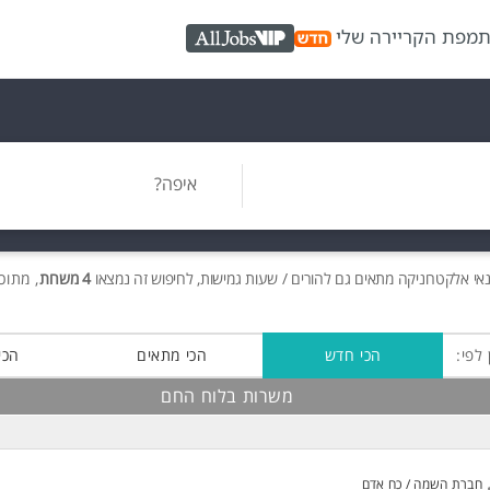
ת
מפת הקריירה שלי
AllJobs VIP
איפה?
י אלקטרוניקה מתאים גם להורים / שעות גמישות, לחיפוש זה נמצאו
4 משרות
, מתוכן 4 בלוח החם ח
 לפי:
הכי חדש
הכי מתאים
הכי
משרות בלוח החם
חברת השמה / כח אדם