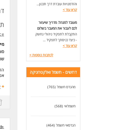
שלי
והזדמנויות עוברת דרך תכנון...
יכו
דר
קרא עוד
>
ריש
זמי
מעובד למנהל: מדריך שיעזור
תא
המש
לכם לעבור את המעבר בשלום
ce
התקבלת לתפקיד ניהולי נחשק
- כיצד כניסתך לתפקיד ...
מי
קרא עוד
>
סוג
לכתבות נוספות
>
שכ
הזד
דרושים - חשמל ואלקטרוניקה
אנו
תיא
ע
מהנדס חשמל
(765)
- ייצור 
- ב
- ע
חשמלאי
(568)
שכר
- ש
- מ
הנדסאי חשמל
(464)