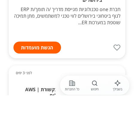
בירושלים
חברת one טכנולוגיות מגייסת מדריך /ה תומך/ת ERP
לגוף ביטחוני בירושלים לווי טכני למשתמשים, מתן תמיכה
שוטפת במערכות ER...
הגשת מועמדות
לפני 3 ימים
סיסנת תוכנה בע"מ
איש סיסטם ותשתיות תקשורת | AWS
בשבילך
חיפוש
כל החברות
| משרד האוצר | ירושלים
מחפש/ת את האתגר הבא בעולם התשתיות, התקשורת
ואבטחת המידע? זו ההזדמנות שלך להשתלב בפרויקטים
טכנולוגיים משמעותיים בארגון ממשלתי מוביל! מה ...