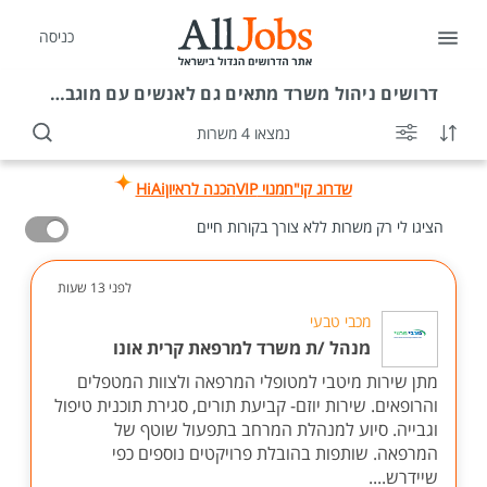
כניסה
דרושים
ניהול משרד מתאים גם לאנשים עם מוגבלות
נמצאו 4 משרות
שדרוג קו"ח
מנוי VIP
הכנה לראיון
HiAi
הציגו לי רק משרות ללא צורך בקורות חיים
לפני 13 שעות
מכבי טבעי
מנהל /ת משרד למרפאת קרית אונו
מתן שירות מיטבי למטופלי המרפאה ולצוות המטפלים
והרופאים. שירות יוזם- קביעת תורים, סגירת תוכנית טיפול
וגבייה. סיוע למנהלת המרחב בתפעול שוטף של
המרפאה. שותפות בהובלת פרויקטים נוספים כפי
שיידרש....