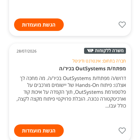
הגשת מועמדות
28/07/2026
חברה בתחום: אינטרנט ודיגיטל
מפתח/ת OutSystems בכיר/ה
דרוש/ה מפתח/ת OutSystems בכיר/ה. מה מחכה לך
אצלנו: פיתוח Hands-On של יישומים מורכבים על
פלטפורמת OutSystems, תוך הקפדה על איכות קוד
וארכיטקטורה נכונה. הובלת פרויקטי פיתוח מקצה לקצה,
כולל עבו...
הגשת מועמדות