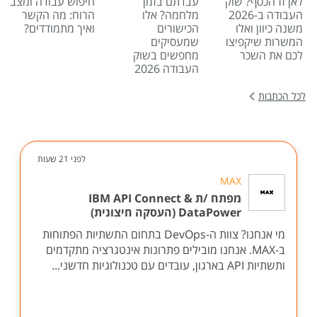
לאן זז הכסף? שוק
עבדתם בזמן
חיפוש עבודה ומצב
העבודה ב-2026
מלחמה? אלו
הרוח: מה הקשר
משנה כיוון ואלו
הכישורים
ואיך מתמודדים?
המשרות שיקפיצו
שמעסיקים
לכם את השכר
מחפשים בשוק
העבודה 2026
לכל הכתבות
לפני 21 שעות
MAX
מפתח /ת IBM API Connect &
DataPower (העסקה חיצונית)
מי אנחנו? צוות ה-DevOps בתחום התשתיות הפתוחות
ב-MAX. אנחנו מובילים פתרונות אינטגרציה מתקדמים
ותשתיות API בארגון, עובדים עם טכנולוגיות חדשני...