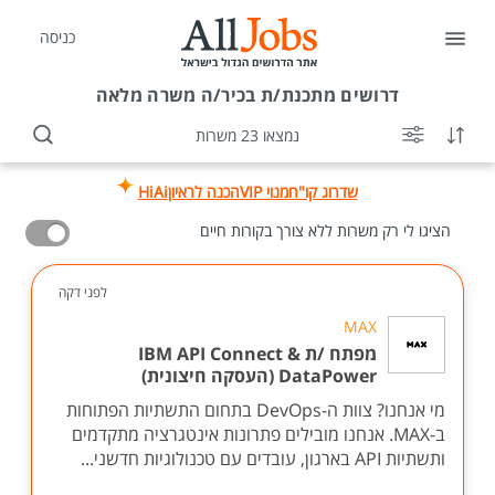
כניסה
דרושים
מתכנת/ת בכיר/ה משרה מלאה
נמצאו 23 משרות
שדרוג קו"ח
מנוי VIP
הכנה לראיון
HiAi
הציגו לי רק משרות ללא צורך בקורות חיים
לפני דקה
MAX
מפתח /ת IBM API Connect &
DataPower (העסקה חיצונית)
מי אנחנו? צוות ה-DevOps בתחום התשתיות הפתוחות
ב-MAX. אנחנו מובילים פתרונות אינטגרציה מתקדמים
ותשתיות API בארגון, עובדים עם טכנולוגיות חדשני...