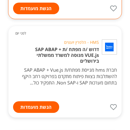
הגשת מועמדות
לפני יום
HMS - הלפרין יועצים
דרוש /ה מפתח /ת SAP ABAP +
VUE.js מנוסה למשרד ממשלתי
בירושלים
חברת hms מגייסת מפתח/ת SAP ABAP + Vue.js
להשתלבות בצוות פיתוח מתקדם בפרויקט רחב היקף
בתחום מערכות SAP ו-Non SAP. התפקיד כול...
הגשת מועמדות