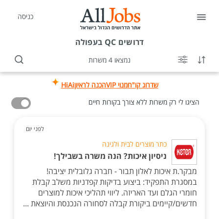
כניסה
דרושים
QC בעפולה
נמצאו 4 משרות
שדרוג קו"ח
מנוי VIP
הכנה לראיון
HiAi
הציגו לי רק משרות ללא צורך בקורות חיים
לפני יום
כתר מוצרים לבית ולגינה
ניסיון איכות? הנה משרה בשבילך!
מבקר.ת איכות לאלון תבור - חברה גלובלית יציבה!
במסגרת התפקיד: ביצוע בדיקות קפדניות משלב קבלת
חומרי הגלם ועד האריזה. ליווי תהליכי איכות למוצרים
חדשים/קיימים ביקורת קבלה לסחורה הנכנסת והיוצאת ...