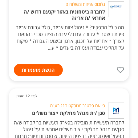
גלובוס אריזות ומשלוחים
לחברה ביטחונית באזור יקנעם דרוש /ה
אחראי /ת אריזה
מה כולל התפקיד? * ניהול צוות אריזה, כולל עבודת אריזה
פיזית בשטח * עבודה עם כלי עבודה וציוד טכני בהתאם
לצורך * אחריות על תכנון, ארגון וביצוע העבודה * פיקוח
על תהליכי עבודה ועמידה ביעדים * ע...
הגשת מועמדות
לפני 12 שעות
פי.אם פרטנר מנופקטורינג בע"מ
סגן /ית מנהל מחלקת ייצור משלים
לחברה תעשייתית מובילה בפארק תעשיות בר לב דרוש/ה
סגן/ית מנהל מחלקת ייצור משלים אחראיות על ניהול
תפעול ואינטגרציה ברצפת הייצור. o סנכרון ותיווך: תרגום