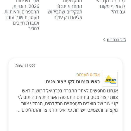
כל כמה זמן כדאי
המקצועות
שכר מינימום
להחליף מקום
המתחזקים: 8
2026: הזכויות,
עבודה?
תפקידים שהביקוש
המספרים והאותיות
אליהם רק עולה
הקטנות שכל עובד
ועובדת חייבים
להכיר
לכל הכתבות
לפני 11 שעות
אלביט מערכות
ראש.ת צוות לקו ייצור צגים
אנחנו מחפשים לאתר החברה בכרמיאל דרוש.ה ראש
צוות ייצור צגים בתחום התעופה האזרחית את.ה תוביל.י
קו ייצור של מוצרים תעופתיים מתקדמים, תנהל.י צוות
מקצועי ותשפיע.י ישירות על איכות המוצר והתהליכים...