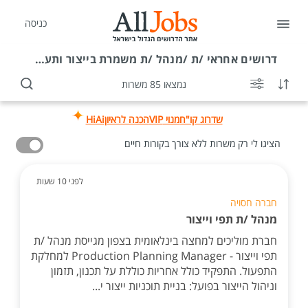
כניסה
דרושים
אחראי /ת /מנהל /ת משמרת בייצור ותעשייה בצפון
נמצאו 85 משרות
שדרוג קו"ח
מנוי VIP
הכנה לראיון
HiAi
הציגו לי רק משרות ללא צורך בקורות חיים
לפני 10 שעות
חברה חסויה
מנהל /ת תפי וייצור
חברת מוליכים למחצה בינלאומית בצפון מגייסת מנהל /ת
תפי וייצור - Production Planning Manager למחלקת
התפעול. התפקיד כולל אחריות כוללת על תכנון, תזמון
וניהול הייצור בפועל: בניית תוכניות ייצור י...