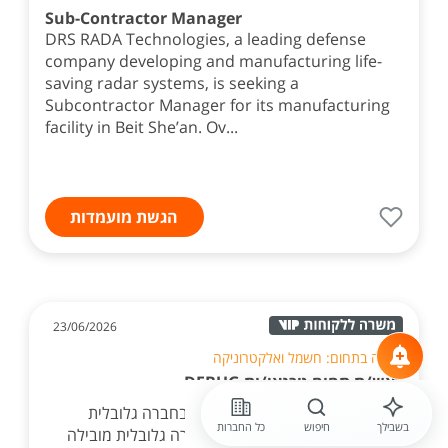
Sub-Contractor Manager
DRS RADA Technologies, a leading defense
company developing and manufacturing life-
saving radar systems, is seeking a
Subcontractor Manager for its manufacturing
facility in Beit She’an. Ov...
הגשת מועמדות
23/06/2026
חברה בתחום: חשמל ואלקטרוניקה
ראש/ת תחום-טכנאי/ות DEBUG
הזדמנות להוביל מערך טכני מרכזי בחברה גלובלית
בשבילך
חיפוש
כל החברות
מובילה בתחום האלקטרוניקה לחברה גלובלית מובילה