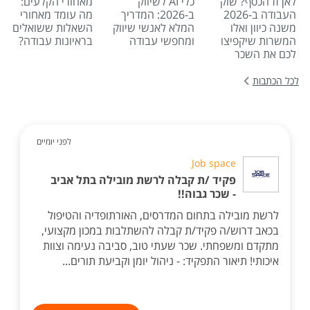
לאן זז הכסף? שוק
כלי AI לשיווק
מאחורי הקלעים:
העבודה ב-2026
ב-2026: המדריך
מה עומד מאחורי
משנה כיוון ואלו
המלא לאנשי שיווק
השאלות ששואלים
המשרות שיקפיצו
ומחפשי עבודה
בראיונות עבודה?
לכם את השכר
לכל הכתבות
לפני יומיים
Job space
פקיד /ת קבלה לרשת מובילה בתל אביב
- שכר גבוה!!
לרשת מובילה בתחום המדרסים, האורתופדיה והטיפול
בכאב דרוש/ה פקיד/ת קבלה להשתלבות במכון מקצועי,
מתקדם ומשפחתי. שכר שעתי טוב, סביבה נעימה וצוות
איכותי! תיאור התפקיד: - ניהול יומן וקביעת תורים...