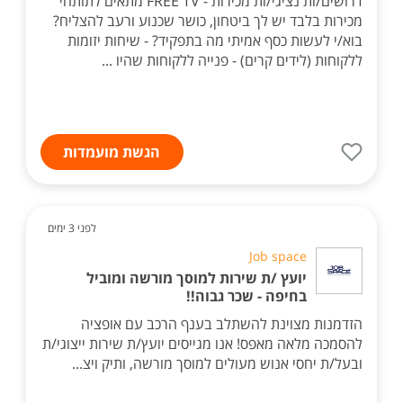
דרושים/ות נציגי/ות מכירות - FREE TV מתאים לתותחי
מכירות בלבד יש לך ביטחון, כושר שכנוע ורעב להצליח?
בוא/י לעשות כסף אמיתי מה בתפקיד? - שיחות יזומות
ללקוחות (לידים קרים) - פנייה ללקוחות שהיו ...
הגשת מועמדות
לפני 3 ימים
Job space
יועץ /ת שירות למוסך מורשה ומוביל
בחיפה - שכר גבוה!!
הזדמנות מצוינת להשתלב בענף הרכב עם אופציה
להסמכה מלאה מאפס! אנו מגייסים יועץ/ת שירות ייצוגי/ת
ובעל/ת יחסי אנוש מעולים למוסך מורשה, ותיק ויצ...