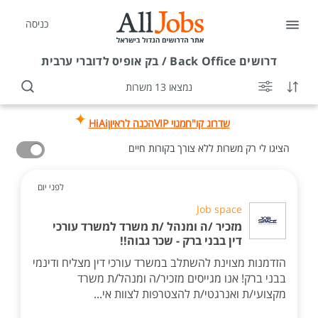
כניסה
דרושים
Back Office / בק אופיס לדוברי ערבית
נמצאו 13 משרות
שדרוג קו"ח
מנוי VIP
הכנה לראיון
HiAi
הציגו לי רק משרות ללא צורך בקורות חיים
לפני יום
Job space
מזכיר /ה ומנהל /ת משרד למשרד עורכי
דין בבני ברק - שכר גבוה!!
הזדמנות מצוינת להשתלב במשרד עורכי דין מצליח ודינמי
בבני ברק! אנו מגייסים מזכיר/ה ומנהל/ת משרד
מקצועי/ת ואנרגטי/ת להצטרפות לצוות אי...