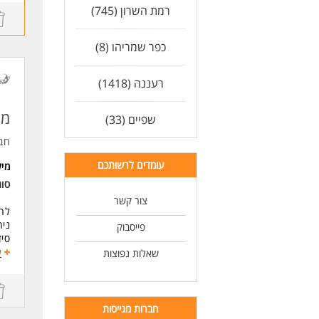
*בי
רמת השרון (745)
*עב
*קי
כפר שמריהו (8)
*ני
דרי
רעננה (1418)
*ניסי
*יד
*של
מנ
שפיים (33)
*אנ
*הכ
חב
*הש
עומדים לרשותכם
מי
*רק
סו
* ה
צור קשר
לחב
לעו
ניה
פייסבוק
סיד
מער
ע
שאלות נפוצות
עבו
לוג
קשר
חברות מגייסות
דרי