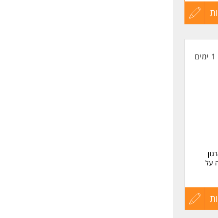
ת
עדכון
קורות
1 ימים
החיים
לפני
שליחה
גון
ה על
ן
ת
עדכון