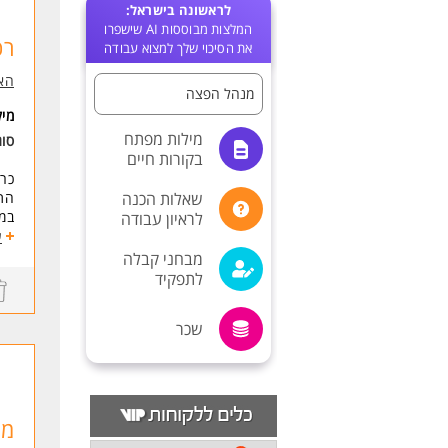
לראשונה בישראל:
המלצות מבוססות AI שישפרו
רכ
את הסיכוי שלך למצוא עבודה
האא
מנהל הפצה
מי
מילות מפתח
סו
בקורות חיים
כרכ
שאלות הכנה
התפ
במט
לראיון עבודה
בשי
ע
לצו
מבחני קבלה
לתפקיד
* נ
ההז
שכר
* א
* ל
* ט
* ע
* מ
מנ
דרי