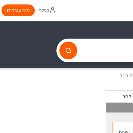
איקון
גיוס עובדים
כניסה
התחברות
 קרוב