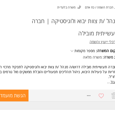
ר שני בתחום הנדסה תעשייה וניהול/ארגון ושיטות/לוגיסטיקה/ מנהל עסקים- ית
חברת השמה / כח אדם
משרה בלעדית
יון ניהולי או תפעולי של שנתיים במערכת הבריאות-חובה.
רות עם עולם התוכן של חדרי ניתוח-יתרון משמעותי.
בה אנליטית ויכולת עבודה עם נתונים.
הל /ת צוות יבוא ולוגיסטיקה | חברה
יכולת עבודה עם מערכות טכנולוגיות, Excel ו-PPT. המשרה מיועדת לנשים ולגב
חד.
שייתית מובילה
ד משרות ומידע על אסותא מרכזים רפואיים >
פלי ייעוץ והשמה
קום המשרה:
מספר מקומות
ג משרה:
משרה מלאה
רה תעשייתית מובילה דרוש/ה מנהל /ת צוות יבוא ולוגיסטיקה לתפקיד מרכזי ה
יות על פעילות היבוא, ניהול תהליכים תפעוליים והובלת ממשקים מול גורמים ב
ו"ל.
וד
...
קיד מתאים לאנשי/נשות יבוא מנוסים המעוניינים להשתלב בתפקיד משמעותי 
יות רחבה, הובלת תהליכים וניהול צוות מקצועי.
8771312
הגשת מועמדו
מי אחריות:
ול והובלת צוות בתחום היבוא והלוגיסטיקה.