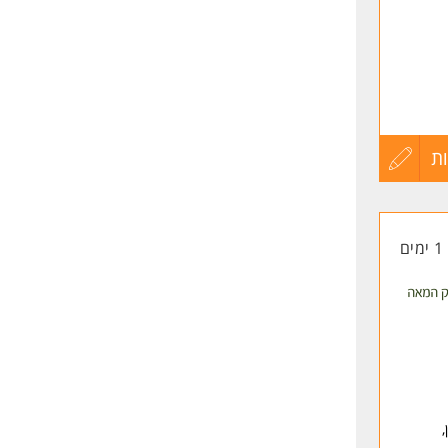
ת
עדכון
קורות
1 ימים
החיים
לפני
שליחה