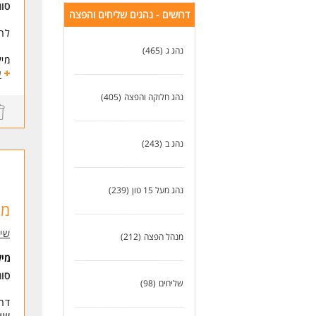
תוא
סו
דרושים - נהגים שליחים והפצה
יכו
לחב
אנח
נהג ג
(465)
- ת
מיק
- ח
משר
ע
- א
- ס
נהג חלוקה והפצה
(405)
תי
- ק
לעו
- 
- א
נהג ב
(243)
- א
דרי
נהג מעל 15 טון
(239)
- י
- א
מנ
- א
- נ
שיוו
מנהל הפצה
(212)
- נ
מי
- י
סו
שליחים
(98)
*נד
דרו
תנא
שעות 