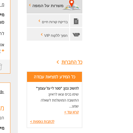
* ניסיון של 2-3
מ 
משרות על המפה
* י
מי
* ח
* כ
סו
בדיקת קורות חיים
* ש
* נ
לחב
הפוך ללקוח VIP
* ג
אזו
* ה
ע
תיא
לעו
כל החברות
ניה
אחר
ניה
כל המידע למציאת עבודה
אחר
שיפ
להשיב נכון: "ספר לי על עצמך"
עבו
שימו בכיס וצאו לראיון:
דרי
התשובה המושלמת לשאלה
ניסיון של 3-5 
מנ
שמצ...
ניס
קרא עוד
>
ניס
חב
לכתבות נוספות
>
שליטה ב
מי
יכו