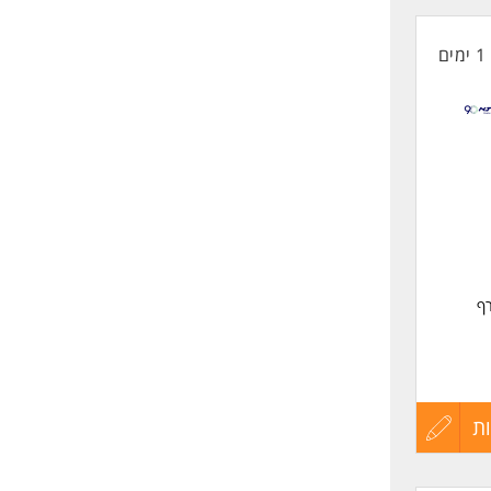
קורות
1 ימים
החיים
לפני
שליחה
ף
ת
עדכון
קורות