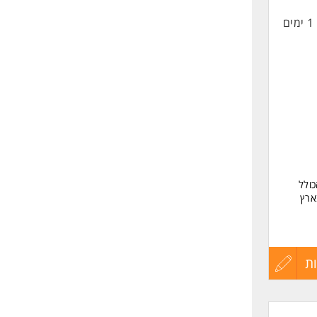
רון.
1 ימים
החיים
לפני
רים
שליחה
כולל
ארץ
הכולל
ת
עדכון
קורות