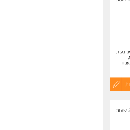
ם בעיר.
,
עבדו
ים,
ת
עדכון
קורות
ה.
החיים
לפני