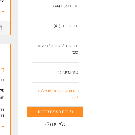
סדרן הסעות
(44)
התפ
ע
העמ
נהג מובילית
(41)
דרי
*יכ
*ני
נהג מונית / אוטובוס / הסעות
*מג
(20)
* ה
דר
מורה נהיגה
(1)
לעו
רדי
מי
משרות פנויות - נהגים שליחים
והפצה
סו
לחב
משרות בערים קרובות
דרו
גליל ים (7)
תחו
ע
*רכ