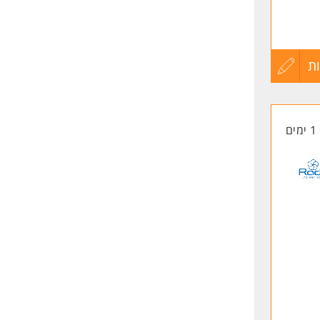
,
ת
עדכון
קורות
1 ימים
החיים
לפני
שליחה