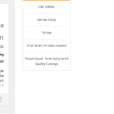
ניס
CBC ISRAEL
ידי
ניס
ראש
קבוצת שטראוס
יכו
אס
שליטה
שופרסל
הכר
חד
הכרו
המש
התעשייה האווירית לישראל בע"מ
אסו
מי
תירוש יציקות איכות - Tirosh David
סוג
Quality Castings
אסו
אלי
התפ
תכנ
ע
ניה
תיא
ורכ
דרי
תוא