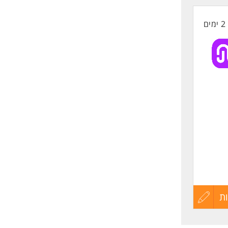
קורות
ות -
2 ימים
החיים
לפני
שליחה
ת
עדכון
קורות