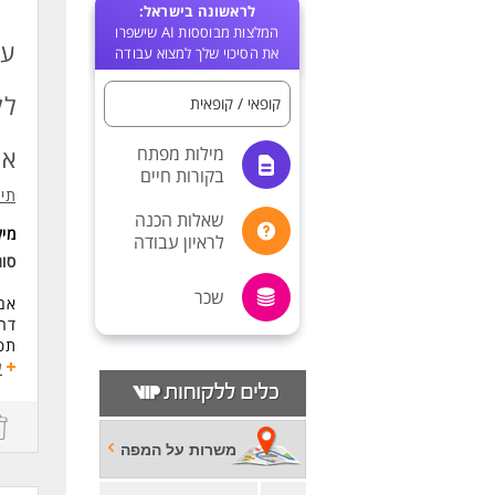
לראשונה בישראל:
המלצות מבוססות AI שישפרו
עב
את הסיכוי שלך למצוא עבודה
לק
קופאי / קופאית
מילות מפתח
אר
בקורות חיים
תיג
שאלות הכנה
מי
לראיון עבודה
סוג
שכר
אם 
דרו
תפע
מתן
ע
אפ
דרי
ניס
משרות על המפה
לעו