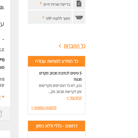
בדיקת קורות חיים
הפוך ללקוח VIP
עו
- 
כל החברות
ce
מי
כל המידע למציאת עבודה
סוג
5 טיפים לכתיבת מכתב מקדים
מחפ
מנצח
עוב
נכון, לא כל המגייסים מקדישים
זמן לקריאת מכתב מק...
תיא
ע
קרא עוד
>
- מ
לכתבות נוספות
>
- ת
- ס
דרושים - כללי וללא ניסיון
שכר
- ט
- ה