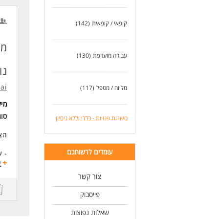
חיו
עבו
קופאי / קופאית
(142)
דרי
למי
מו
- א
עבודה מועדפת
(130)
- ב
נו
- א
- נ
.ai
מלווה / מטפל
(117)
- י
- ה
מי
- נ
סוג
משרות פנויות - כללי וללא ניסיון
מה 
הצט
- ה
- א
עומדים לרשותכם
- ע
- ס
- ק
ע
- מ
- מ
צור קשר
- ה
לעוד 
- ש
פייסבוק
דרי
שאלות נפוצות
- ל