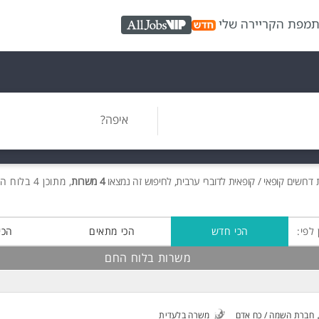
ת
מפת הקריירה שלי
AllJobs VIP
איפה?
ת
דרושים
קופאי / קופאית לדוברי ערבית, לחיפוש זה נמצאו
4 משרות
, מתוכן 4 בלוח החם חינם!
 לפי:
הכי חדש
הכי מתאים
הכי
משרות בלוח החם
חברת השמה / כח אדם
משרה בלעדית