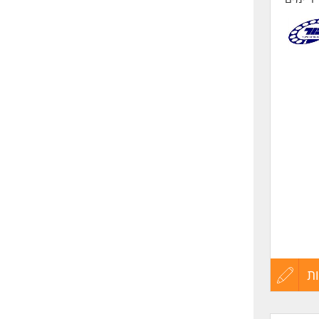
ת
עדכון
קורות