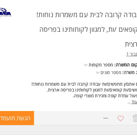
ודה קרובה לבית עם משמרות נוחות!
ופאים /ות, למגוון לקוחותינו בפריסה
צית
בור 1
קום המשרה:
מספר מקומות
 משרה:
מספר סוגים
אתם/ן מחפשים/ות עבודה קרובה לבית עם משמרות נוחות!!
שים/ות קופאים/ות למגוון לקוחותינו בפריסה ארצית.
ול עמדת קופה ומכירת מוצרי קופה.
 שירות ומענה ללקוחות.
וד
...
שרות לעבודה במשרה מלאה/משמרות.
8771439
הגשת מועמדו
שות:
יון - יתרון המשרה מיועדת לנשים ולגברים כאחד.
ד משרות ומידע על תיגבור 1 >