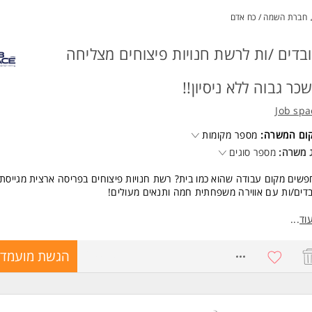
חברת השמה / כח אדם
בדים /ות לרשת חנויות פיצוחים מצליחה
שכר גבוה ללא ניסיון!!
Job spa
קום המשרה:
מספר מקומות
 משרה:
מספר סוגים
שים מקום עבודה שהוא כמו בית? רשת חנויות פיצוחים בפריסה ארצית מגייסת
דים/ות עם אווירה משפחתית חמה ותנאים מעולים!
ור תפקיד:
וד
...
תן יחס אדיב, חם ושירותי ללקוחות החנות ליצירת חווית שירות מעולה.
פעול שוטף של החנות: אריזת מוצרים, סידור סחורה ושמירה על הנראות.
8694701
הגשת מועמדו
ביבת עבודה משפחתית, תומכת ומכבדת באנרגיות טובות.
 ותנאים:
ווח שכר: ייקבע במעמד הריאיון.
יקף המשרה: גמישות רבה, אפשרות למשרה מלאה או חלקית במשמרות.