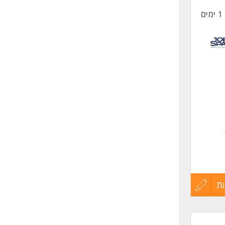
1 ימים
החיים
לפני
שליחה
ת
עדכון
קורות