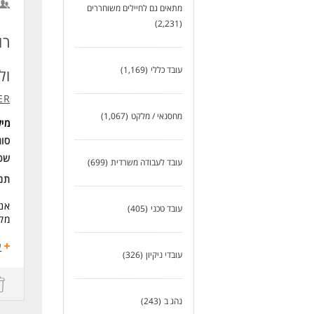
מתאים גם לחיילים משוחררים
- מ
(2,231)
עיל
רו
דרי
- א
עובד כללי
(1,169)
ול
- ז
- לפחות
WER
- נ
מחסנאי / מלקט
(1,067)
מי
שלי
סוג
(הח
ודו
שכ
עובד לעבודה משרדית
(699)
במי
תנא
לסר
בנו
אנח
עובד טכני
(405)
כא
מקצ
לעוד
מה
ע
עובדי ניקיון
(326)
- ה
- ל
- ל
נהג ב
(243)
מה 