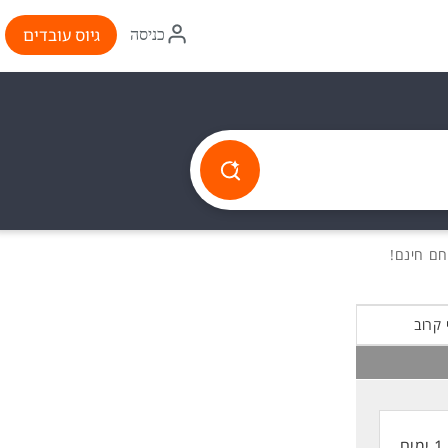
איקון
גיוס עובדים
כניסה
התחברות
 קרוב
1 ימים