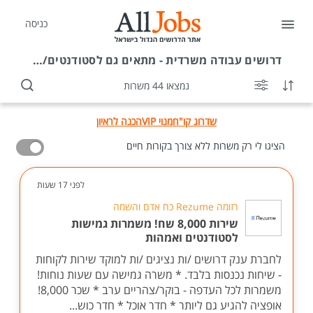
כניסה
דרושים
עבודה משרדית - מתאים גם לסטודנטים/ות בקרית אונו
נמצאו 44 משרות
שדרוג קו"ח
מנוי VIP
הכנה לראיון
הציגו לי רק משרות ללא צורך בקורות חיים
לפני 17 שעות
רזומה Rezume כח אדם והשמה
שירות 8,000 שח! משמרות גמישות
לסטודנטים ואמהות
לחברת ענק דרושים /ות נציגים /ות למוקד שירות לקוחות
- שיחות נכנסות בלבד. * משרה גמישה עם שעות נוחות!
משמרות לכל העדפה - בוקר/צהריים ערב * שכר 8,000!
אופציה להגיע גם ליותר * חדר אוכל * חדר כוש...