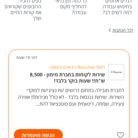
דגלים אדומים
כל כמה זמן כדאי
נעים להכיר:
בחיפוש עבודה:
להחליף מקום
הרובוטים שקוראים
למה לשים לב?
עבודה?
את קורות החיים
שלך
לכל הכתבות
לפני 19 שעות
רזומה Rezume כח אדם והשמה
שירות לקוחות בחברת מימון - 8,500
ש"ח!! שעות בוקר בלבד!
לחברת מובילה בתחום דרושים /ות נציגי/ות למוקדי
השירות. שיחות נכנסות בלבד - לא כולל מכירות!!! אווירה
צעירה, שמחה, דינאמית ועם פוטנציאל להת...
הגשת מועמדות