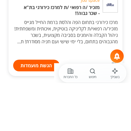
Job space
מזכיר /ה רפואי /ת למרכז כירורגי בת"א
- שכר גבוה!!
מרכז כירורגי בתחום הפה והלסת ברמת החייל מגייס
מזכיר/ה רפואי/ת לקליניקה בוטיקית, איכותית ומשפחתית!
ניהול הקבלה והיומנים בסביבה מקצועית, בשכר
מהגבוהים בתחום, בלי ימי שישי ועם חניה מסודרת! ת...
הגשת מועמדות
בשבילך
חיפוש
כל החברות
לפני יומיים
morejobs
מזכיר /ה למשרה חלקית בחברה
יוקרתית בפ"ת!! 2-3 ימים בשבוע בלבד!
התפקיד כולל: ניהול יומנים ותיאום פגישות, קבלת אורחים,