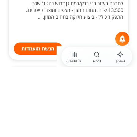
לחברה באזור בני ברק/רמת גן דרוש נהג ג' שכר -
13,500 ש"ח. תחום המזון - מאפים ומוצרי קייטרינג.
התפקיד כולל - ביצוע חלוקה בתחום המזון, ...
הגשת מועמדות
בשבילך
חיפוש
כל החברות
לפני יומיים
רק פרימיום בע"מ
אוהב /ת להיות על ההגה? דרוש /ה נהג
/ת שינוע ותפעול לחברה מובילה בענף
הרכב שכר 7,5008,000+
לחברת השכרת רכבים גדולה ומובילה דרוש/ה נהג/ת
שינוע לסניף החברה. התפקיד כולל: שינוע רכבים בין
סניפים ו...