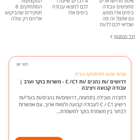
50% מהישראלים
4 דברים שיעזרו
המקצועות
מחפשים עבודה
לכם למצוא עבודה
המתחזקים: 8
בימים אלו ממש.
בימים אלו
תפקידים שהביקוש
גם אתם? זה מה
אליהם רק עולה
שכדאי לכם לדעת
לכל הכתבות
לפני יום
אבישי שינוע ולוגיסטיקה בע"מ
דרושים /ות נהגים /ות C /C1 - משרות בוקר וערב |
עבודה קבועה ויציבה
לחברה מובילה בתחומה, דרושים/ות נהגים/ות בעלי/ות
רישיון C / C1 לעבודה קבועה ולטווח ארוך, עם אפשרות
לבחור בין משמרת בוקר למשמרת...