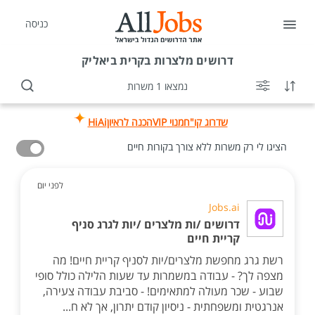
כניסה
דרושים
מלצרות בקרית ביאליק
נמצאו 1 משרות
שדרוג קו"ח
מנוי VIP
הכנה לראיון
HiAi
הציגו לי רק משרות ללא צורך בקורות חיים
לפני יום
Jobs.ai
דרושים /ות מלצרים /יות לגרג סניף
קריית חיים
רשת גרג מחפשת מלצרים/יות לסניף קריית חיים! מה
מצפה לך? - עבודה במשמרות עד שעות הלילה כולל סופי
שבוע - שכר מעולה למתאימים! - סביבת עבודה צעירה,
אנרגטית ומשפחתית - ניסיון קודם יתרון, אך לא ח...