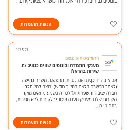
בונוסים גבוהים! 3 חדרי אוכל חדר כושר אופציות קידום...
הגשת מועמדות
לפני דקה
הראל ביטוח ופיננסים
מענקי התמדה ובונוסים שווים כנציג /ת
שירות בהראל!
אם את.ה חייכן.ית ואנרגט.ית, מחפש.ת משרה גמישה
(לאחר הכשרה מלאה במשך חודש) ורוצה להשתלב
חברה יציבה ומשפחתית? לנו זה נשמע מתאים מוקד
השירות שלנו מעניק מענה איכותי ללקוחות ללא מכירות,
בתחומי ה...
הגשת מועמדות