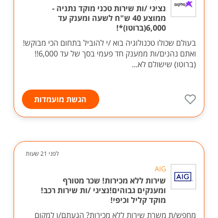
נציגי /ות שירות טכני מוקד נתניה -
ממוצע 40 ש"ח לשעה ומענק עד
6,000(ברוטו)*!
בעולם שכולו טכנולוגיה בוא /י להוביל בתחום הכי מבוקש!
ואתם נהנים/ות ממענק חד פעמי בסך של עד 6,000!!
(ברוטו) שישולם לא...
הגשת מועמדות
לפני 21 שעות
AIG
שירות ללא מכירות! שכר מטורף
ומענקים גבוהים!נציגי /ות שירות רכב!
מוקד קליל וכיפי!
מחפש/ת משרת שירות ללא מכירות? הגעתם/ן למקום