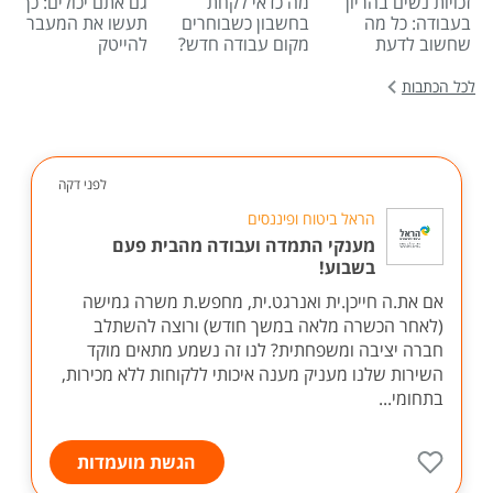
זכויות נשים בהריון
מה כדאי לקחת
גם אתם יכולים: כך
בעבודה: כל מה
בחשבון כשבוחרים
תעשו את המעבר
שחשוב לדעת
מקום עבודה חדש?
להייטק
לכל הכתבות
לפני דקה
הראל ביטוח ופיננסים
מענקי התמדה ועבודה מהבית פעם
בשבוע!
אם את.ה חייכן.ית ואנרגט.ית, מחפש.ת משרה גמישה
(לאחר הכשרה מלאה במשך חודש) ורוצה להשתלב
חברה יציבה ומשפחתית? לנו זה נשמע מתאים מוקד
השירות שלנו מעניק מענה איכותי ללקוחות ללא מכירות,
בתחומי...
הגשת מועמדות