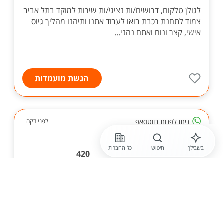
לגולן טלקום, דרושים/ות נציגי/ות שירות למוקד בתל אביב
צמוד לתחנת רכבת בואו לעבוד אתנו ותיהנו מהליך גיוס
אישי, קצר ונוח ואתם נהני...
הגשת מועמדות
ניתן לפנות בווטסאפ
לפני דקה
קבוצת UMI
בשבילך
חיפוש
כל החברות
תומך /ת מכירה, משרה 420
אוהב/ת לנהוג? חברת AVIS המובילה מחפשת תומכי
מכירה למשרה הכוללת ביצוע נסיעות מבחן עם לקוחות,
אחריות על נראות מגרש הסניף ושינוע רכבים בפריסה
ארצית. מדובר על משרה עם אופציות קידום! משרה מלאה
ימ...