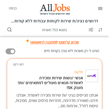
כניסה
דרושים
נציג/ת שירות לקוחות עבודות ללא קורות חיים
נמצאו 753 משרות
שדרוג קו"ח
מנוי VIP
הכנה לראיון
HiAi
הציגו לי רק משרות ללא צורך בקורות חיים
לפני דקה
סלקום
אנשי /נשות שירות ומכירה
לאשדוד-תנאים מעולים למתאימים /ות!
מענק 5K!
אנחנו מגייסים נציגי /ות שירות ומכירה לאשדוד. אצלנו
תיהנו מאווירה מדהימה, תחרויות פרסים שווים, מסיבות,
טיסות לחו"ל, ארוחות מס...