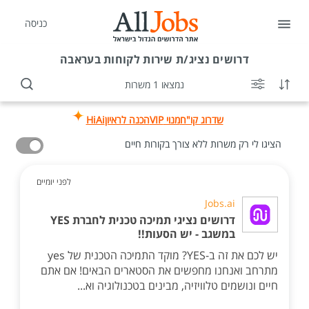
כניסה
דרושים
נציג/ת שירות לקוחות בעראבה
נמצאו 1 משרות
שדרוג קו"ח
מנוי VIP
הכנה לראיון
HiAi
הציגו לי רק משרות ללא צורך בקורות חיים
לפני יומיים
Jobs.ai
דרושים נציגי תמיכה טכנית לחברת YES
במשגב - יש הסעות!!
יש לכם את זה ב-YES? מוקד התמיכה הטכנית של yes
מתרחב ואנחנו מחפשים את הסטארים הבאים! אם אתם
חיים ונושמים טלוויזיה, מבינים בטכנולוגיה וא...