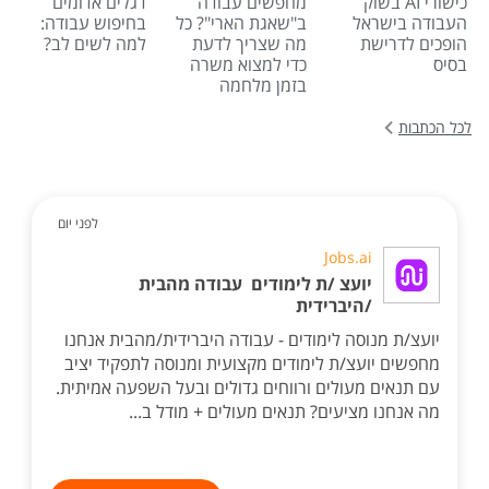
כישורי AI בשוק
מחפשים עבודה
דגלים אדומים
העבודה בישראל
ב"שאגת הארי"? כל
בחיפוש עבודה:
הופכים לדרישת
מה שצריך לדעת
למה לשים לב?
בסיס
כדי למצוא משרה
בזמן מלחמה
לכל הכתבות
לפני יום
Jobs.ai
יועצ /ת לימודים עבודה מהבית
/היברידית
יועצ/ת מנוסה לימודים - עבודה היברידית/מהבית אנחנו
מחפשים יועצ/ת לימודים מקצועית ומנוסה לתפקיד יציב
עם תנאים מעולים ורווחים גדולים ובעל השפעה אמיתית.
מה אנחנו מציעים? תנאים מעולים + מודל ב...