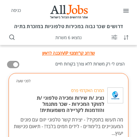
כניסה
דרושים
שכר גבוה במכירות טלפוניות במזכרת בתיה
נמצאו 6 משרות
שדרוג קו"ח
מנוי VIP
הכנה לראיון
הציגו לי רק משרות ללא צורך בקורות חיים
לפני שעה
המרכז האקדמי פרס
נציג /ת שירות ומכירה טלפוני /ת
למוקד המכירות - שכר מתגמל
והזדמנות לקריירה משמעותית!
מה תעשו בתפקיד? - יצירת קשר טלפוני יזום עם פונים
המעוניינים בלימודים - לידים חמים בלבד! - תיאום פגישות
יעוץ...