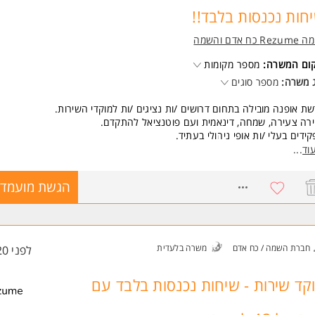
חות נכנסות בלבד!!
 משרות ומידע על רזומה Rezume כח אדם והשמה >
Re כח אדם והשמה
קום המשרה:
מספר מקומות
 משרה:
מספר סוגים
ת אופנה מובילה בתחום דרושים /ות נציגים /ות למוקדי השירות.
ירה צעירה, שמחה, דינאמית ועם פוטנציאל להתקדם.
ידים בעלי /ות אופי ניהולי בעתיד.
,
וד
...
משרה של 8.5 שעות ביום /אופציה ל3 משמרות ערב - מתאים גם לסטודנטים
ית).
8243504
הגשת מועמדו
שות:
יינטציה שרותית.
לת עבודה בצוות.
נות. המשרה מיועדת לנשים ולגברים כאחד.
חברת השמה / כח אדם
משרה בלעדית
לפני 20 שעות
 משרות ומידע על רזומה Rezume כח אדם והשמה >
קד שירות - שיחות נכנסות בלבד עם