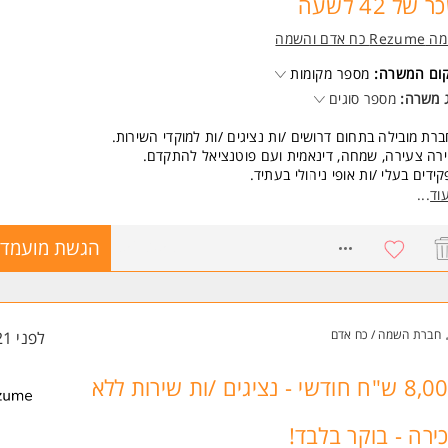
 של 42 לשעה
Re כח אדם והשמה
קום המשרה:
מספר מקומות
 משרה:
מספר סוגים
רת מובילה בתחום דרושים /ות נציגים /ות למוקדי השירות.
ירה צעירה, שמחה, דינאמית ועם פוטנציאל להתקדם.
ידים בעלי /ות אופי ניהולי בעתיד.
משרה של 8.5 שעות ביום /אופציה ל3 משמרות ערב - מתאים גם לסטודנטים
וד
...
ית).
8568058
הגשת מועמדו
שות:
יינטציה שרותית.
לת עבודה בצוות.
נות.
נות למשרה מלאה.
חברת השמה / כח אדם
לפני 21 שעות
משרה מיועדת לנשים ולגברים כאחד.
 משרות ומידע על רזומה Rezume כח אדם והשמה >
8,000 ש"ח חודשי - נציגים /ות שירות ללא
ירה - בוקר בלבד!