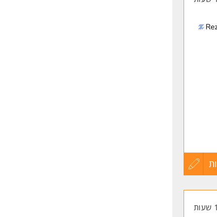
ת
עדכון
קורות
החיים