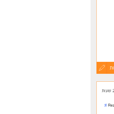
שליחה
 /ות (משרה
ת
עדכון
קורות
החיים
לפני