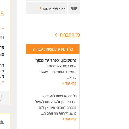
הפוך ללקוח VIP
- 
כל החברות
רזומה zume
מי
כל המידע למציאת עבודה
סוג
להשיב נכון: "ספר לי על עצמך"
דרו
שימו בכיס וצאו לראיון:
מתן
התשובה המושלמת לשאלה
משמרו
שמצ...
בונ
ע
קרא עוד
>
3 חדרי אוכל
חדר
כל מה שרציתם לדעת על
אופ
מבחני המיון ולא העזתם לשאול
זומנתם למבחני מיון ואין לכם
דרי
אור
מושג לקראת מה אתם ה...
קל
קרא עוד
>
* ה