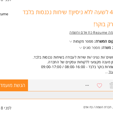
45 לשעה ללא ניסיון!! שיחות נכנסות בלבד
רק בוקר!
Re כח אדם והשמה
קום המשרה:
מספר מקומות
 משרה:
מספר סוגים
שים /ות נציגי /ות שירות לעבודה בשיחות נכנסות בלבד.
 מענה מקצועי ללקוחות עסקיים של החברה.
ת בוקר בלבד - 08:00-16:00 / 09:00-17:00
וסים גבוהים!
וד
...
 כושר
8209186
הגשת מועמדו
ציות קידום למתאימים /ות
שות:
יינטציה שירותית
יטה מהירה
חברת השמה / כח אדם
לפני 18 שעות
משרה מיועדת לנשים ולגברים כאחד.