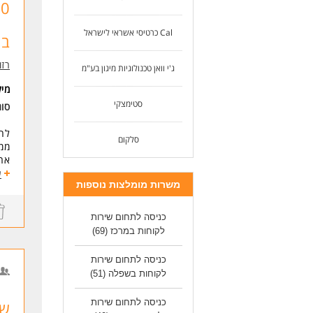
Cal כרטיסי אשראי לישראל
בח
רזומה zume
ג'י וואן טכנולוגיות מיגון בע"מ
מי
סטימצקי
סוג
לחב
סלקום
ממוצע שכר 
ארו
מענ
ע
משרות מומלצות נוספות
א'-ה' 0
דרי
כניסה לתחום שירות
אור
לקוחות במרכז
(69)
מוט
כניסה לתחום שירות
לעוד
לקוחות בשפלה
(51)
כניסה לתחום שירות
שי