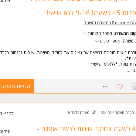
45 לשעה! 9-16 ללא שישי!
Re כח אדם והשמה
קום המשרה:
מספר מקומות
 משרה:
מספר סוגים
רת ביטוח מובילה דרושים /ות נציגים /ות למוקדי השירות. שיחות נכנסות בלבד
רות*.
ת בוקר, *ללא ימי שישי*
ציה למשמרות ערב.
וד
...
75!
 שח למתחילים.
8226866
הגשת מועמדו
ירה צעירה, שמחה, דינאמית ועם פוטנציאל להתקדם לתפקידים בעלי /ות אופי נ
יד.
ל להתאים גם לסטודנטים ואמהות.
שרה מקצועית על חשבון החברה.
חברת השמה / כח אדם
משרה בלעדית
לפני 20 שעות
שות:
יינטציה שירותית.
לת התמודדות במצבי לחץ, כושר ביטוי גבוה.
42 לשעה במוקד שירות לרשת אופנה -
משרה מיועדת לנשים ולגברים כאחד.