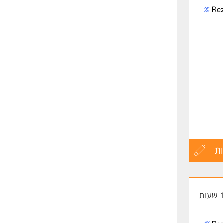
לפני
שליחה
ת
עדכון
קורות
החיים
לפני