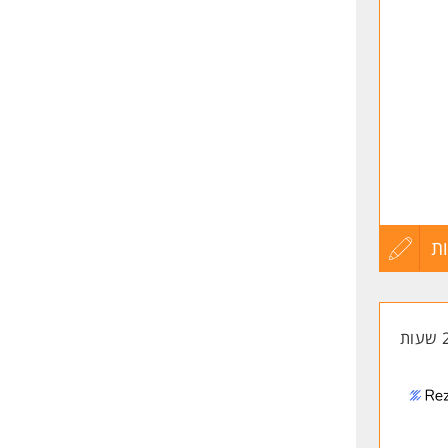
שליחה
 /ות (משרה
ת
עדכון
קורות
החיים
לפני
שליחה