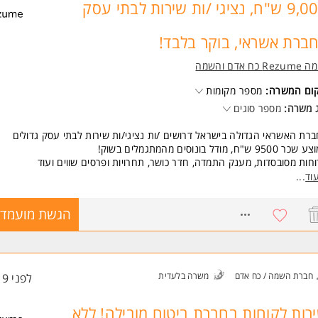
9,000 ש"ח, נציגי /ות שירות לבתי עסק
ברת אשראי, בוקר בלבד!
Re כח אדם והשמה
קום המשרה:
מספר מקומות
 משרה:
מספר סוגים
רת האשראי הגדולה בישראל דרושים /ות נציגי/ות שירות לבתי עסק גדולים
9500 ש"ח, מודל בונוסים מהמתגמלים בשוק!
חות מסובסדות, מענק התמדה, חדר כושר, תחרויות ופרסים שווים ועוד
ה לשיחות נכנסות וביצוע שיחות יזומות ללקוחות קיימים
וד
...
8:00-16:3
8510051
הגשת מועמדו
שות:
יינטציה שירותית
יבציה גבוהה המשרה מיועדת לנשים ולגברים כאחד.
 משרות ומידע על רזומה Rezume כח אדם והשמה >
חברת השמה / כח אדם
משרה בלעדית
לפני 19 שעות
רות לקוחות בחברת ביטוח מובילה! ללא