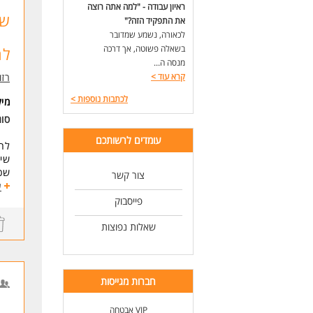
ראיון עבודה - "למה אתה רוצה
לעוד
את התפקיד הזה?"
לכאורה, נשמע שמדובר
בשאלה פשוטה, אך דרכה
לח
מנסה ה...
קרא עוד
>
רזומה zume
לכתבות נוספות
>
מי
סוג
עומדים לרשותכם
לחב
שיח
שכר 500
צור קשר
נופ
ע
יכו
פייסבוק
דרי
שאלות נפוצות
אור
ורב
לעוד
חברות מגייסות
VIP אבטחה