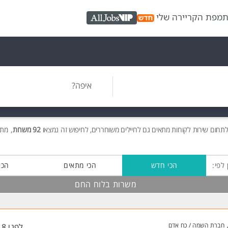
ת
מפת הקריירה שלי
AllJobs VIP
איפה?
תחום שירות לקוחות מתאים גם לחיילים משוחררים, לחיפוש זה נמצאו
92 משרות
, מתוכן 91 בלו
 לפי:
הכי חדש
הכי מתאים
הכי
משרות בלוח החם
חברת השמה / כח אדם
לפני 18 שעות