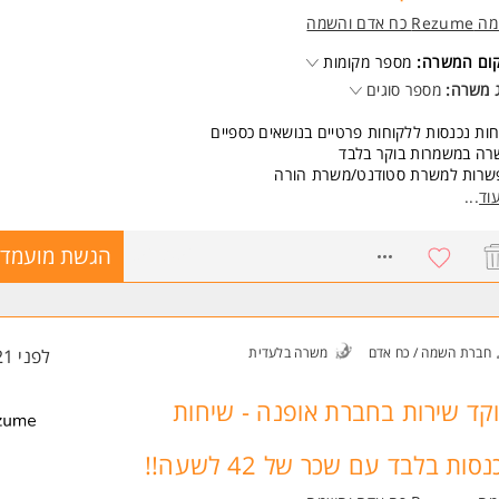
Re כח אדם והשמה
קום המשרה:
מספר מקומות
 משרה:
מספר סוגים
ות נכנסות ללקוחות פרטיים בנושאים כספיים
רה במשמרות בוקר בלבד
שרות למשרת סטודנט/משרת הורה
דר כושר, תנאים סוציאליים מעולים.
וד
...
 התמדה בסך 5500 ש"ח ב-3 פעימות!
שרה מלאה על חשבון החברה.
8568056
הגשת מועמדו
שות:
ותיות
יבציה גבוהה
משרה מיועדת לנשים ולגברים כאחד.
חברת השמה / כח אדם
משרה בלעדית
לפני 21 שעות
 משרות ומידע על רזומה Rezume כח אדם והשמה >
קד שירות בחברת אופנה - שיחות
נסות בלבד עם שכר של 42 לשעה!!