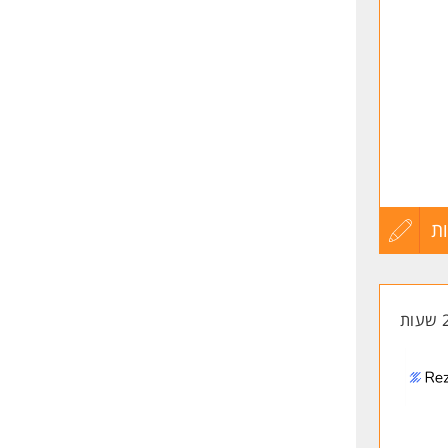
ת
עדכון
קורות
החיים
לפני
שליחה