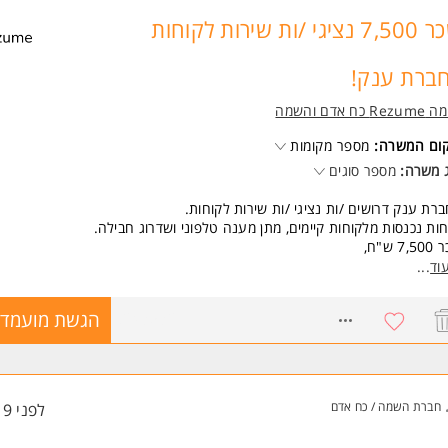
 משרות ומידע על רזומה Rezume כח אדם והשמה >
שכר 7,500 נציגי /ות שירות לקוחות
ברת ענק!
Re כח אדם והשמה
קום המשרה:
מספר מקומות
 משרה:
מספר סוגים
רת ענק דרושים /ות נציגי /ות שירות לקוחות.
ות נכנסות מלקוחות קיימים, מתן מענה טלפוני ושדרוג חבילה.
7, ש"ח,
שי חברה לחו"ל, תווים במוקד, אווירה צעירה, תחרויות ופרסים.
וד
...
ל להתאים גם לסטודנטים /ות ולהורים.
8243532
הגשת מועמדו
שות:
יינטציה שירותית - חובה
אליות המשרה מיועדת לנשים ולגברים כאחד.
 משרות ומידע על רזומה Rezume כח אדם והשמה >
חברת השמה / כח אדם
לפני 19 שעות