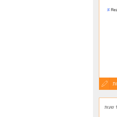
לפני
שליחה
ת
עדכון
קורות
החיים