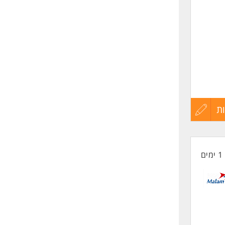
א מערכות CRM
ת
עדכון
 משימות
קורות
1 ימים
החיים
רים
לפני
שליחה