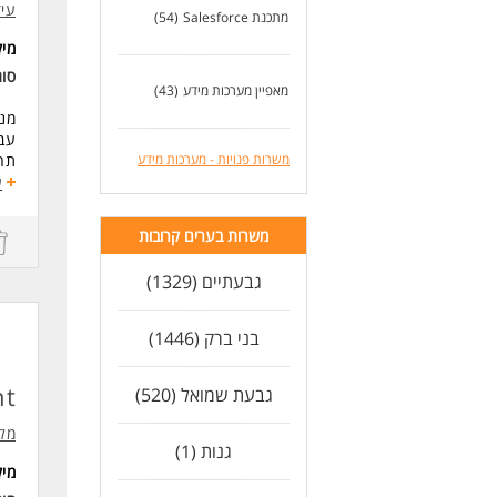
עיד
מתכנת Salesforce
(54)
יתר
מי
היכרות 
סו
מאפיין מערכות מידע
(43)
לעו
מנת
עבו
משרות פנויות - מערכות מידע
תחק
ע
דרי
משרות בערים קרובות
/דיג
גבעתיים (1329)
מול
הוב
היכרות ע
בני ברק (1446)
יוז
קשר
כא
nt
גבעת שמואל (520)
לעו
מל
גנות (1)
מי