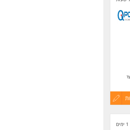
ד
, תוך
ת
עדכון
קורות
ם
1 ימים
החיים