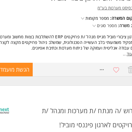
סיסט מערכות בע"מ
קום המשרה:
מספר מקומות
 משרה:
מספר סוגים
ארגון ציבורי מוביל מגייס מנהל /ת פרויקטים ERP להשתלבות בצוות מחשו
פקיד משמעותי בלב העשייה הטכנולוגית, שמשלב ניהול פרויקטים מקצה לקצה 
עבודה אנליטית ועמוקה של ניתוח מערכות וכתיבת אפיונים.
וד
...
התפקיד כולל?
לת פיתוחים ותהליכים מקצה לקצה במערכת ERP
8215558
הגשת מועמדו
וח צרכים עסקיים, הבנת המצב הקיים והגדרת פתרונות
בה מקיפה של מסמכי אפיון פונקציונליים וטכניים
ית תהליכי עבודה והעברתם לצוותי פיתוח
וי בדיקות, הדרכות והטמעה בארגון
דה עם ממשקים ודאטהבייסים, הבנה טכנולוגית רחבה
שות:
ל פרויקטים ERP / ניתוח מערכות במערכות ERP - חובה
וש /ה מנתח /ת מערכות ומנהל /ת
יון מוכח בכתיבת מסמכי אפיון פונקציונאלי וטכני - חובה
ון בעבודה עם SQL - חובה
ויקטים לארגון פיננסי מוביל!
ה טכנית בבניית דאטה בייסים וממשקים
לית ברמה גבוהה