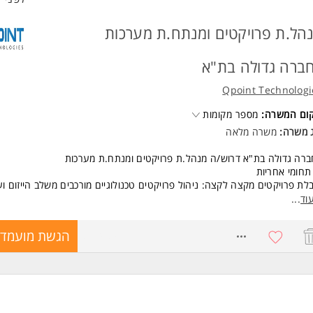
הל.ת פרויקטים ומנתח.ת מערכות
ברה גדולה בת"א
Qpoint Technologi
קום המשרה:
מספר מקומות
ג משרה:
משרה מלאה
רה גדולה בת"א דרוש/ה מנהל.ת פרויקטים ומנתח.ת מערכות
תחומי אחריות
לת פרויקטים מקצה לקצה: ניהול פרויקטים טכנולוגיים מורכבים משלב הייזום וע
מעה ( ניהול לו"ז, תקציב, שינויים וסיכונים).
וד
...
ום דרישות עסקיות: הפיכת צרכים עסקיים מורכבים לפתרונות טכנולוגיים ישימים
8764899
הגשת מועמדו
ה עמוקה של תהליכים, מגבלות מערכתיות, ממשקים וחוויית משתמש ( UX ).
בת אפיון: ניסוח מסמכי אפיון טכניים ופונקציונליים מפורטים.
דת צוות וממשקים: עבודה שוטפת מול צוותי פיתוח, בדיקות, ארכיטקטורה וגורמי
פים בחטיבה.
ול ושוטף: תחקור, ניהול תקלות ומתן מענה מקצועי לשאלות באופן שוטף.