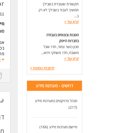
or
תקשורת שעובדת בשבילך
לעוד 
תמשיך לעבוד בשבילך לא רק
es
ב...
קרא עוד
>
מי
סו
הטבות ובונוסים בעבודה
בחברות הייטק
אנח
מכון כושר צמוד, חדר אוכל
בסב
משובח, חדר משחקי וידאו...
מה 
קרא עוד
>
ניהו
ע
אפי
לכתבות נוספות
>
ליו
עבו
דרושים - מערכות מידע
דרי
תוא
ניסיון של 3+
מנהל פרויקטים במערכות מידע
ניסיו
(217)
יכו
עצמ
דר
לעוד 
מיישם מערכות מידע
(166)
מערכות