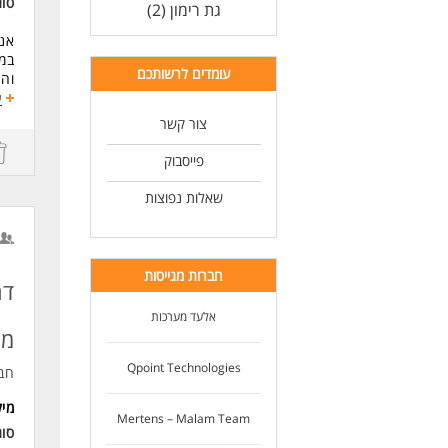
סו
גת רימון (2)
אנח
במס
עומדים לרשותכם
וה
ע
לצו
צור קשר
עבו
העס
פייסבוק
ממש
משר
שאלות נפוצות
דרי
- לפחות 6 שנו
-הי
חברות מגייסות
כספ
דר
- נ
אלעד מערכות
עלי
מו
- נ
ותר
Qpoint Technologies
חב
- ת
ולג
מי
Mertens – Malam Team
סו
לעו