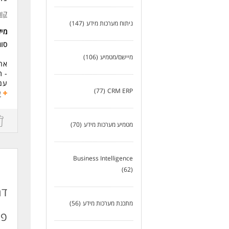
קונ
ניתוח מערכות מידע
(147)
מי
סוג
מיישם/מטמיע
(106)
- ת
עם 
(77)
CRM ERP
ע
מה 
הוב
נית
מטמיע מערכות מידע
(70)
כתי
בני
ליו
Business Intelligence
עבו
(62)
דרי
לפחות 4 שנות ניסיון בניהו
דר
ניס
מתכנת מערכות מידע
(56)
ניסי
פר
הבנ
אנג