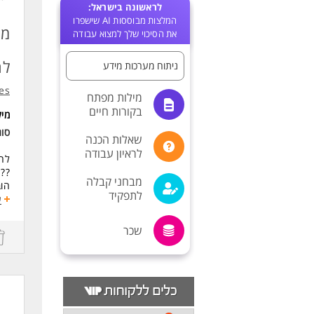
לראשונה בישראל:
המלצות מבוססות AI שישפרו
מנ
את הסיכוי שלך למצוא עבודה
לח
ניתוח מערכות מידע
es
מילות מפתח
בקורות חיים
מי
סו
שאלות הכנה
לראיון עבודה
לחב
?? 
מבחני קבלה
הוב
לתפקיד
להט
ע
תרג
שכר
הבנ
כתי
עבו
נוס
תפע