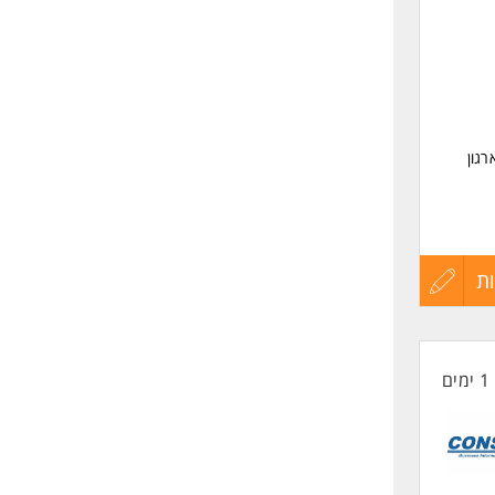
שליחה
גון
ת
עדכון
קורות
1 ימים
החיים
ם כאחד.
לפני
שליחה