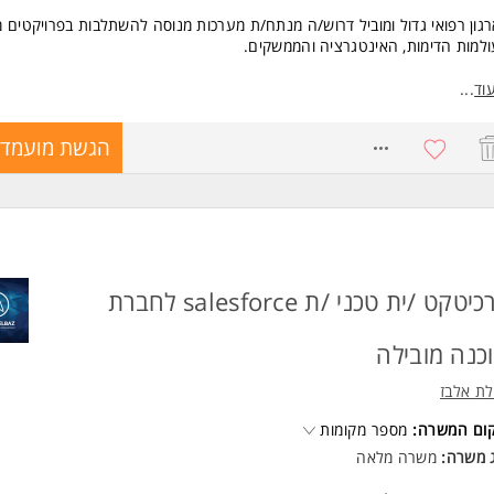
גון רפואי גדול ומוביל דרוש/ה מנתח/ת מערכות מנוסה להשתלבות בפרויקטים מ
למות הדימות, האינטגרציה והממשקים.
קיד כולל ניתוח ואפיון מערכות מורכבות, כתיבת מסמכי אפיון פונקציונליים וטכניים
וד
...
קים ואינטגרציות בין מערכות.
8667541
הגשת מועמדו
שות:
יסיון בניתוח מערכות - חובה
יון בכתיבת מסמכי אפיון פונקציונליים וטכניים - חובה
באפיון ממשקים, APIs ואינטגרציות בין מערכות - חובה
בודה עם SQL - חובה המשרה מיועדת לנשים ולגברים כאחד.
ארכיטקט /ית טכני /ת salesforce לחברת
כנה מובילה
לת אלבז
קום המשרה:
מספר מקומות
ג משרה:
משרה מלאה