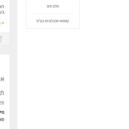
מלם תים
לאר
בעו
קומפאי טכנולוגיות בע"מ
התפ
ע
ממש
דרי
לפחות 4 שנות נ
ניס
ניסיון 
ניסיון בע
תו
איי
מי
סו