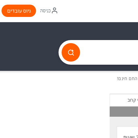
איקון
גיוס עובדים
כניסה
התחברות
 קרוב