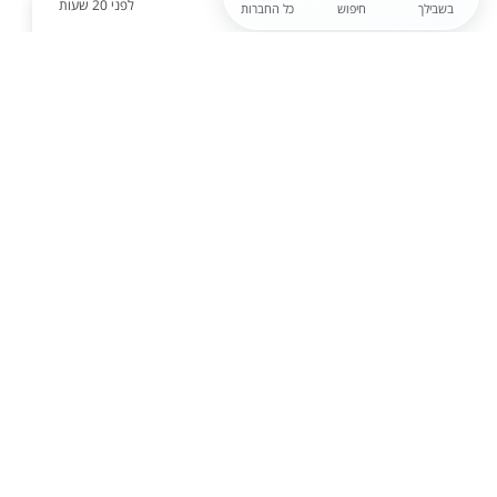
לפני 20 שעות
בשבילך
חיפוש
כל החברות
חברה חסויה
רכז /ת גיוס>> הכשרה עלינו!!
לחברה מובילה בתחום הכוח אדם דרוש.ה רכז.ת גיוס
בראש העין! במסגרת התפקיד: אחריות על תהליכי גיוס
הכוללים סינון ומיון קורות חיים, ביצוע ראיונות טלפוניים,
ליווי מועמדים לאורך התהליך ומתן שירות טל...
הגשת מועמדות
לפני 21 שעות
חברה חסויה
רכז /ת גיוס והשמה בבאר שבע - מעולה כמשרה
התחלתית >>