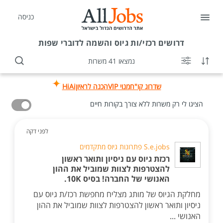
כניסה
דרושים
רכזי/ות גיוס והשמה לדוברי שפות
נמצאו 41 משרות
שדרוג קו"ח
מנוי VIP
הכנה לראיון
HiAi
הציגו לי רק משרות ללא צורך בקורות חיים
לפני דקה
S.e.jobs פתרונות גיוס מתקדמים
רכזת גיוס עם ניסיון ותואר ראשון
להצטרפות לצוות שמוביל את ההון
האנושי של החברה! בסיס 10K.
מחלקת הגיוס של מותג מצליח מחפשת רכז/ת גיוס עם
ניסיון ותואר ראשון להצטרפות לצוות שמוביל את ההון
האנושי ...