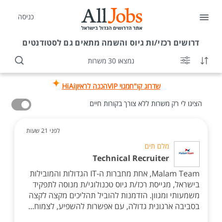
כניסה
דרושים
רכזי/ות גיוס והשמה מתאים גם לסטודנטים
נמצאו 30 משרות
שדרוג קו"ח
מנוי VIP
הכנה לראיון
HiAi
הציגו לי רק משרות ללא צורך בקורות חיים
לפני 21 שעות
מלם תים
Technical Recruiter
Malam Team, אחת מחברות ה-IT הגדולות והמובילות
בישראל, מגייסת רכז/ת גיוס טכנולוגי/ת מנוסה לתפקיד
משמעותי ומגוון. הזדמנות להוביל תהליכים מקצה לקצה
בסביבה ארגונית גדולה, עם אפשרות להשפיע, לצמוח...