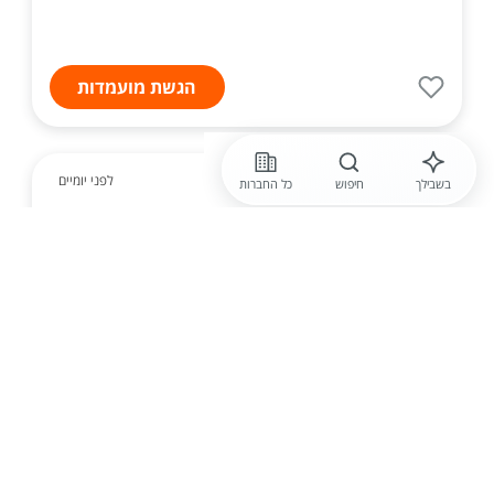
הגשת מועמדות
לפני יומיים
בשבילך
חיפוש
כל החברות
morejobs
רכז /ת גיוס ומש"א לחברה יוקרתית
בפתח תקווה! 9,000-12,000 ש"ח! ללא
ימי שישי!
התפקיד כולל: ניהול תהליכי הגיוס בחברה, פרסום משרות
ברשתות חברתיות ואתרי פרסום, סינון קורות חיים, ביצוע
ראיונות פרו...
הגשת מועמדות