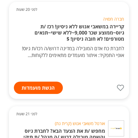
לפני 20 שעות
חברה חסויה
קריירה במשאבי אנוש ללא ניסיון! רכז /ת
גיוס~ממוצע שכר 9,000~ללא שישי~תנאים
מטורפים! לא חובה ניסיון! $
לחברת כח אדם המובילה במדינה דרוש/ה רכז/ת גיוס!
אופי התפקיד: איתור מועמדים מתאימים ללקוחות...
הגשת מועמדות
לפני 21 שעות
אורטל משאבי אנוש (קרית גת)
מחפש /ת את הצעד הבא? לחברת גיוס
והשמה מובילה דרוש /ה מנהל /ת תיקי