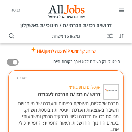
כניסה
דרושים
רכז/ת חברתי/ת / חינוכי/ת באשקלון
נמצאו 16 משרות
שדרוג קו"ח
מנוי VIP
הכנה לראיון
HiAi
הציגו לי רק משרות ללא צורך בקורות חיים
לפני יום
אקסליום גרופ בע"מ
דרוש /ה רכז /ת הדרכה לעבודה
חברת אקסליום, העוסקת בפיתוח והערכה של מיומנויות
חשיבה באמצעות מערכת דיגיטלית מבוססת משחק,
מגייסת רכז /ת הדרכה וליווי לתפקיד מרתק ומשמעותי
בעולם החינוך והחדשנות. תיאור התפקיד: התפקיד כולל
אח...