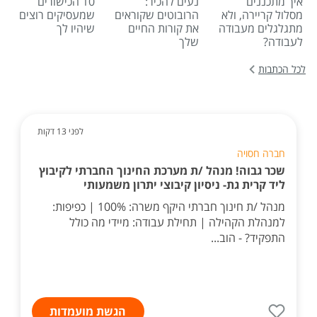
איך מתכננים
נעים להכיר:
10 הכישורים
מסלול קריירה, ולא
הרובוטים שקוראים
שמעסיקים רוצים
מתגלגלים מעבודה
את קורות החיים
שיהיו לך
לעבודה?
שלך
לכל הכתבות
לפני 13 דקות
חברה חסויה
שכר גבוה! מנהל /ת מערכת החינוך החברתי לקיבוץ
ליד קרית גת- ניסיון קיבוצי יתרון משמעותי
מנהל /ת חינוך חברתי היקף משרה: 100% | כפיפות:
למנהלת הקהילה | תחילת עבודה: מיידי מה כולל
התפקיד? - הוב...
הגשת מועמדות