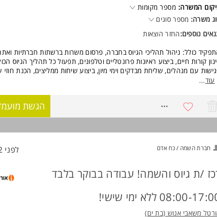
וד משרות ומידע על morejobs >
קום המשרה:
מספר מקומות
ג משרה:
מספר סוגים
אים נוספים:
החזר הוצאות
פקיד כולל: ניהול תהליכי הגיוס בחברה, פרסום משרות ברשתות חברתיות ואתרי
נון קורות חיים, ביצוע ראיונות פרונטליים וטלפונים, תפעול כל תהליך הגיוס הכול
ישות עם מנהלים, שליחת מבדקים וימי מיון, ביצוע שיחות ממליצים, הכנת חוזי ע
אום וקליטת עובד בחברה ועוד.
עוד
...
בודה כחלק מצוות גיוס צעיר, בוטיקי ומגובש!!-
משרה מלאה: בימים
8770201
הגשת מועמד
שי!
שכר ממוצע: 9,000-12,000 (מורכב מבסיס 8.5-9.5K+ עמלות) +קלי
יום הראשון עם שלל תנאים מפנקים! ובינהן:
חזרי נסיעות
ניית עובדים
חברת השמה / כח אדם
לפני 22 שעות
רוחות על חשבון החברה
ופשי חברה וערבי גיבוש
כז /ת גיוס והשמה! עבודה בבוקר בלבד
עלאות שכר כל שנה
תנות בחגים ובימי הולדת
וד!
08:00-17: ללא ימי שישי!
איון קצר ומתחילים! שלחו קו"ח! טליה
רטל משאבי אנוש (בת ים)
ישות: