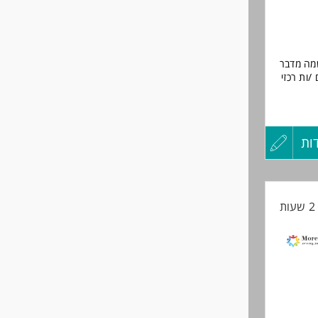
ברים
שמה מדבר
 מלאה בשעות 08:00-17:00. דרושים /ות רכזי
ות
עדכון
קורות
ת
החיים
לפני
שליחה