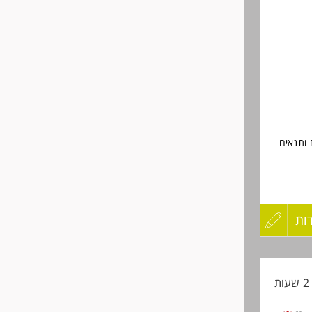
אור
 ותנאים
ות
עדכון
קורות
ת
החיים