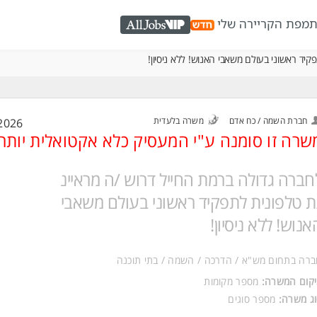
ת
מפת הקריירה שלי
AllJobs VIP
יד ראשוני בעולם משאבי האנוש! ללא ניסיון!
חברת השמה / כח אדם
משרה בלעדית
2026
שרה זו סומנה ע"י המעסיק כלא אקטואלית יותר
חברה גדולה ברמת החייל דרוש /ה מראיינ
ת טלפונית לתפקיד ראשוני בעולם משאבי
אנוש! ללא ניסיון!
רה בתחום מש"א / הדרכה / השמה / בתי תוכנה
קום המשרה:
מספר מקומות
ג משרה:
מספר סוגים