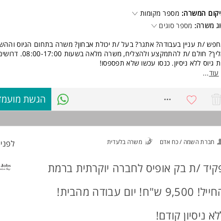
אר ראשון בתחום / או במהלך לימודי ערב- חובה.
קום המשרה:
מספר מקומות
סיון קודם בגיוס / מוקד מכירות (אפילו מועט)- חובה. המשרה מיועדת לנשים ולג
ג משרה:
מספר סוגים
חד.
פש /ת עניין בעבודה? אתגר? בעל /ת יכולת אבחון? משרה בתחום הגיוס והה
וד משרות ומידע על morejobs >
אליך? חולם /ת להתמקצע ולהצליח, משרה
ת גיוס ללא ניסיון. כנסו עכשו שלא תפספסו!
פקיד כולל: יצירת קשר עם מועמדים לעבודה והתאמת משרה בהתאם.
עוד
...
פקיד כולל פן מכירתי
8764099
הגשת מועמד
ישות:
סיון בשירות ומכירה - יתרון משמעותי המשרה מיועדת לנשים ולגברים כאחד.
וד משרות ומידע על אורטל משאבי אנוש (בת ים) >
חברת השמה / כח אדם
משרה בלעדית
לפני 2 שעו
קיד /ת בק אופיס לחברה יוקרתית ברמת
החייל! 9,500 ש"ח! יום עבודה מהבית!
לא ניסיון קודם!