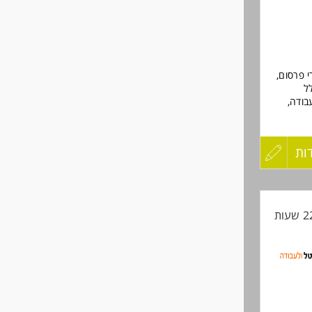
 פרסום,
ל
בודה,
 א'-ה' בין השעות 8:00-17:00, ימי חמישי מסיימים ב16:00! ללא ימי
ות
עדכון
טה כעובד/ת חברה
קורות
החיים
לפני
שליחה