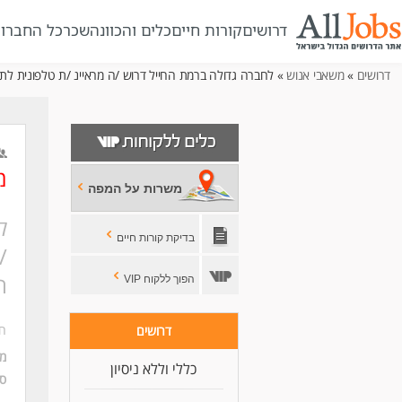
דרושים
קורות חיים
כלים והכוונה
שכר
כל החברו
דרושים
»
משאבי אנוש
» לחברה גדולה ברמת החייל דרוש /ה מראיינ /ת טלפונית לתפק
מ
משרות על המפה
ל
בדיקת קורות חיים
/
ה
הפוך ללקוח VIP
חב
דרושים
מי
כללי וללא ניסיון
סו