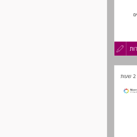
ים
ות
עדכון
קורות
ת
החיים
לפני
שליחה
כאחד.