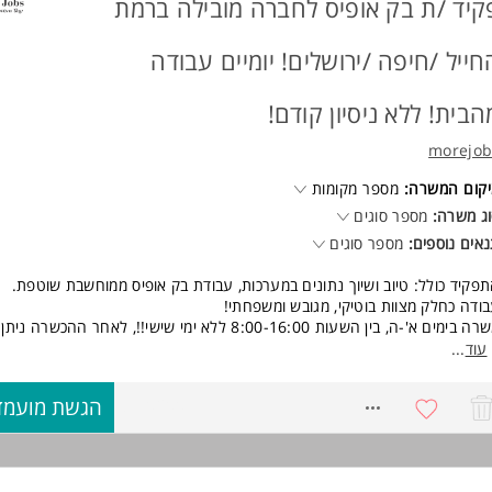
קיד /ת בק אופיס לחברה מובילה ברמת
פש חברה, גיבושים ו-Happy Hour
נות בחגים ותחרויות עם פרסים
יסה לתחום הגיוס ומשאבי האנוש- גם ללא ניסיון!
חייל /חיפה /ירושלים! יומיים עבודה
שרויות קידום והתפתחות מקצועית
ישות:
הבית! ללא ניסיון קודם!
שרה מיועדת לנשים ולגברים כאחד.
morejob
קום המשרה:
מספר מקומות
ג משרה:
מספר סוגים
אים נוספים:
מספר סוגים
פקיד כולל: טיוב ושיוך נתונים במערכות, עבודת בק אופיס ממוחשבת שוטפת.
ודה כחלק מצוות בוטיקי, מגובש ומשפחתי!
משרה בימים א'-ה, בין השעות 8:00-16:00 ללא ימי שישי!!, לאחר ההכשרה
מיים מהבית!
עוד
...
שכר בסיס 7,200 ש"ח+ בונוסים עד 1,000 ש"ח + קליטה לחברה החל מ
ל תנאים מפנקים!! ובינהן:
8770200
הגשת מועמד
שילוב עבודה היברידית- יומיים/שלושה מהבית
סיבוס לארוחת צהריים עם צבירה (30 ש"ח ליום)
קרן השתלמות לאחר שנה
נופשי חברה בארץ ובחו"ל