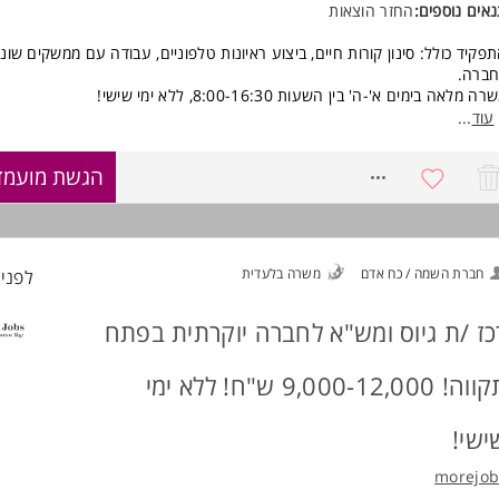
אים נוספים:
החזר הוצאות
פקיד כולל: סינון קורות חיים, ביצוע ראיונות טלפוניים, עבודה עם ממשקים שונ
ברה.
ה מלאה בימים א'-ה' בין השעות 8:00-16:30, ללא ימי שישי!
ח + נסיעות + תנאים סוציאליים מעולים, כגון:
עוד
...
כשרה פרטנית
ום עבודה מהבית לאחר חפיפה
8770199
הגשת מועמד
יבוס (עם אופציית צבירה) של 30 ביום.
סעות ממגוון ערים בארץ / חנייה בחניון החברה
ופש חברה שנתי בחו"ל
רן השתלמות לאחר שנה
תנות בחגים וימי הולדת
חברת השמה / כח אדם
משרה בלעדית
לפני 2 שעו
מי ניהול פנסיה מופחתים
מי בחירה- עוד יומיים חופש בשנה מעבר למה שמגיע בחוק
כז /ת גיוס ומש"א לחברה יוקרתית בפתח
בראה מוגדלים לאחר קבלת קביעות (וותק של 3 שנים)
פיקי קידום ופיתוח
איון קצר ומתחילים! שלחו קו"ח.
תקווה! 9,000-12,000 ש"ח! ללא ימי
דר
ישות:
ישי!
אר ראשון בתחום- יתרון משמעותי.
כוונות ומוטיבציה לעולם משאבי האנוש- חובה. המשרה מיועדת לנשים ולגברים 
morejob