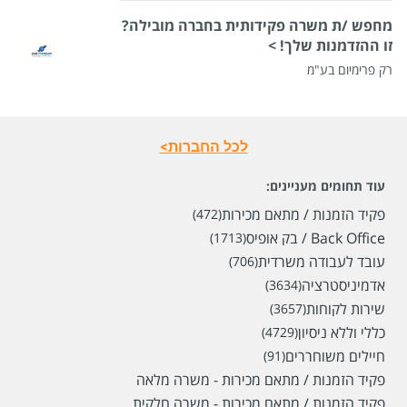
מחפש /ת משרה פקידותית בחברה מובילה?
זו ההזדמנות שלך! >
רק פרימיום בע"מ
לכל החברות>
עוד תחומים מעניינים:
פקיד הזמנות / מתאם מכירות
(472)
Back Office / בק אופיס
(1713)
שכר
המעסיק לא סיפר לנו
עובד לעבודה משרדית
(706)
סוג משרה
מתאים גם להורים / שעות גמישות,
מתאים גם
אדמיניסטרציה
(3634)
לחיילים משוחררים,
מתאים גם לבני 50 פלוס,
מתאים גם למגזר הדתי,
ללא ניסיון,
משרה מלאה,
שירות לקוחות
(3657)
עבודות ללא קורות חיים
כללי וללא ניסיון
(4729)
מיקום
שוהם,
לוד,
רמלה,
מודיעין מכבים רעות,
מבשרת ציון
חיילים משוחררים
(91)
פקיד הזמנות / מתאם מכירות - משרה מלאה
פקיד הזמנות / מתאם מכירות - משרה חלקית