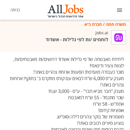
כניסה
משרה חמה
/
חברת כ״א
Jobs.ai
לוחמים /ות לפי גלילות - אשדוד
ליחידת האבטחה של פי גלילות אשדוד דרושים/ות מאבטחים/ות,
לצוות צעיר ודינאמי!
מוכר כעבודה מועדפת! הסעות! ארוחת צהרים באתר!
מענק ע"ס 6,000 ש"ח לבאים עם קורס מתקדם ב' בתוקף! ארוחות
צהרים באתר!
מענק "חבר מביא חבר" - ע"ס - 3,000 ש,ח!
שכר מתגמל - 55 ש"ח למאבטח
אחמ"ש - 58 ש"ח
אופציות קידום!
משמרות של בוקר צהרים לילה וסופ"ש.
בוציע סיורים רכובים באתר!
בקרת כניסות מתן שירות והכוונה לאורחים!