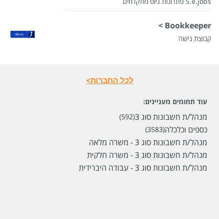
S.e.jobs פתרונות גיוס מתקדמים
Bookkeeper >
קבוצת נישה
לכל החברות>
עוד תחומים מעניינים:
מנהל/ת חשבונות סוג 3
(592)
כספים וכלכלה
(3583)
מנהל/ת חשבונות סוג 3 - משרה מלאה
מנהל/ת חשבונות סוג 3 - משרה חלקית
שכר
המעסיק לא סיפר לנו
מנהל/ת חשבונות סוג 3 - עבודה היברידית
סוג משרה
לדוברי שפות,
מתאים גם לבני 50 פלוס,
התמחות,
מתאים גם למגזר החרדי,
מתאים גם למגזר הדתי,
משרה מלאה
מיקום
רעננה,
הוד השרון,
קרית אונו,
ראש העין,
פתח