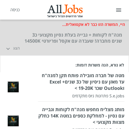
כניסה
היי, המשרה הזו כבר לא אקטואלית...
מנה"ח לקוחות + גבייה בעלת נסיון מקצועי כ3
שנים מחברה! שעבדה עם אקסל ופריורטי 14500K
הצג
לא נורא, הנה משרות דומות:
מטה של חברה מובילה פותח תקן למנה"ח
עד מאזן עם ניסיון של כ3 שנים+ Excel
וOutlook שכר 19-20K >
S.e.jobs פתרונות גיוס מתקדמים
מותג מצליח מחפש מנה"ח לקוחות וגבייה
עם נסיון - למחלקת כספים במטה 14K כחלק
מצוות מקצועי >