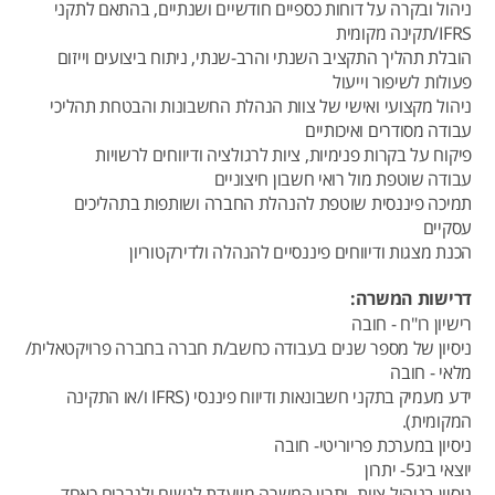
ניהול ובקרה על דוחות כספיים חודשיים ושנתיים, בהתאם לתקני
IFRS/תקינה מקומית
הובלת תהליך התקציב השנתי והרב-שנתי, ניתוח ביצועים וייזום
פעולות לשיפור וייעול
ניהול מקצועי ואישי של צוות הנהלת החשבונות והבטחת תהליכי
עבודה מסודרים ואיכותיים
פיקוח על בקרות פנימיות, ציות לרגולציה ודיווחים לרשויות
עבודה שוטפת מול רואי חשבון חיצוניים
תמיכה פיננסית שוטפת להנהלת החברה ושותפות בתהליכים
עסקיים
הכנת מצגות ודיווחים פיננסיים להנהלה ולדירקטוריון
דרישות המשרה:
רישיון רו"ח - חובה
ניסיון של מספר שנים בעבודה כחשב/ת חברה בחברה פרויקטאלית/
מלאי - חובה
ידע מעמיק בתקני חשבונאות ודיווח פיננסי (IFRS ו/או התקינה
המקומית).
ניסיון במערכת פריוריטי- חובה
יוצאי ביג5- יתרון
ניסיון בניהול צוות- יתרון המשרה מיועדת לנשים ולגברים כאחד.